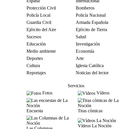
España
Internacional
Protección Civil
Bomberos
Policía Local
Policía Nacional
Guardia Civil
Armada Española
Ejército del Aire
Ejército de Tierra
Sucesos
Salud
Educación
Investigación
Medio ambiente
Economía
Deportes
Arte
Cultura
Iglesia Católica
Reportajes
Noticias del lector
Servicios
Fotos
Vídeos
Encuesta
Tiras cómicas
Vídeos La Noción
Las Columnas