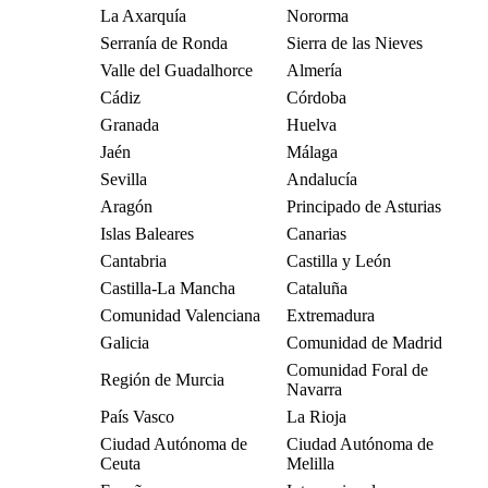
La Axarquía
Nororma
Serranía de Ronda
Sierra de las Nieves
Valle del Guadalhorce
Almería
Cádiz
Córdoba
Granada
Huelva
Jaén
Málaga
Sevilla
Andalucía
Aragón
Principado de Asturias
Islas Baleares
Canarias
Cantabria
Castilla y León
Castilla-La Mancha
Cataluña
Comunidad Valenciana
Extremadura
Galicia
Comunidad de Madrid
Comunidad Foral de
Región de Murcia
Navarra
País Vasco
La Rioja
Ciudad Autónoma de
Ciudad Autónoma de
Ceuta
Melilla