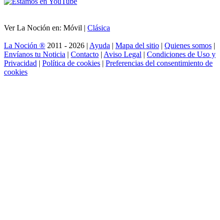
Ver La Noción en: Móvil |
Clásica
La Noción ®
2011 - 2026 |
Ayuda
|
Mapa del sitio
|
Quienes somos
|
Envíanos tu Noticia
|
Contacto
|
Aviso Legal
|
Condiciones de Uso y
Privacidad
|
Política de cookies
|
Preferencias del consentimiento de
cookies