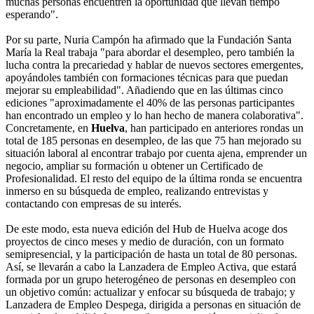
muchas personas encuentren la oportunidad que llevan tiempo
esperando".
Por su parte, Nuria Campón ha afirmado que la Fundación Santa
María la Real trabaja "para abordar el desempleo, pero también la
lucha contra la precariedad y hablar de nuevos sectores emergentes,
apoyándoles también con formaciones técnicas para que puedan
mejorar su empleabilidad". Añadiendo que en las últimas cinco
ediciones "aproximadamente el 40% de las personas participantes
han encontrado un empleo y lo han hecho de manera colaborativa".
Concretamente, en
Huelva
, han participado en anteriores rondas un
total de 185 personas en desempleo, de las que 75 han mejorado su
situación laboral al encontrar trabajo por cuenta ajena, emprender un
negocio, ampliar su formación u obtener un Certificado de
Profesionalidad. El resto del equipo de la última ronda se encuentra
inmerso en su búsqueda de empleo, realizando entrevistas y
contactando con empresas de su interés.
De este modo, esta nueva edición del Hub de Huelva acoge dos
proyectos de cinco meses y medio de duración, con un formato
semipresencial, y la participación de hasta un total de 80 personas.
Así, se llevarán a cabo la Lanzadera de Empleo Activa, que estará
formada por un grupo heterogéneo de personas en desempleo con
un objetivo común: actualizar y enfocar su búsqueda de trabajo; y
Lanzadera de Empleo Despega, dirigida a personas en situación de