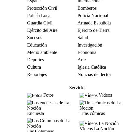
España
Internacional
Protección Civil
Bomberos
Policía Local
Policía Nacional
Guardia Civil
Armada Española
Ejército del Aire
Ejército de Tierra
Sucesos
Salud
Educación
Investigación
Medio ambiente
Economía
Deportes
Arte
Cultura
Iglesia Católica
Reportajes
Noticias del lector
Servicios
Fotos
Vídeos
Encuesta
Tiras cómicas
Vídeos La Noción
Las Columnas