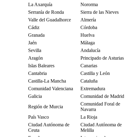
La Axarquía
Nororma
Serranía de Ronda
Sierra de las Nieves
Valle del Guadalhorce
Almería
Cádiz
Córdoba
Granada
Huelva
Jaén
Málaga
Sevilla
Andalucía
Aragón
Principado de Asturias
Islas Baleares
Canarias
Cantabria
Castilla y León
Castilla-La Mancha
Cataluña
Comunidad Valenciana
Extremadura
Galicia
Comunidad de Madrid
Comunidad Foral de
Región de Murcia
Navarra
País Vasco
La Rioja
Ciudad Autónoma de
Ciudad Autónoma de
Ceuta
Melilla