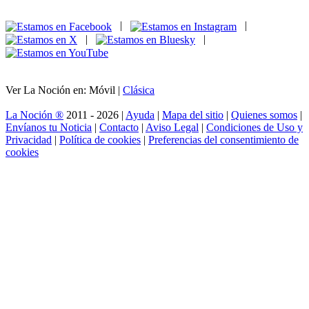
|
|
|
|
Ver La Noción en: Móvil |
Clásica
La Noción ®
2011 - 2026 |
Ayuda
|
Mapa del sitio
|
Quienes somos
|
Envíanos tu Noticia
|
Contacto
|
Aviso Legal
|
Condiciones de Uso y
Privacidad
|
Política de cookies
|
Preferencias del consentimiento de
cookies