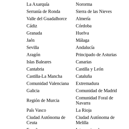
La Axarquía
Nororma
Serranía de Ronda
Sierra de las Nieves
Valle del Guadalhorce
Almería
Cádiz
Córdoba
Granada
Huelva
Jaén
Málaga
Sevilla
Andalucía
Aragón
Principado de Asturias
Islas Baleares
Canarias
Cantabria
Castilla y León
Castilla-La Mancha
Cataluña
Comunidad Valenciana
Extremadura
Galicia
Comunidad de Madrid
Comunidad Foral de
Región de Murcia
Navarra
País Vasco
La Rioja
Ciudad Autónoma de
Ciudad Autónoma de
Ceuta
Melilla