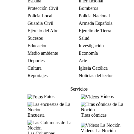
España
Internacional
Protección Civil
Bomberos
Policía Local
Policía Nacional
Guardia Civil
Armada Española
Ejército del Aire
Ejército de Tierra
Sucesos
Salud
Educación
Investigación
Medio ambiente
Economía
Deportes
Arte
Cultura
Iglesia Católica
Reportajes
Noticias del lector
Servicios
Fotos
Vídeos
Encuesta
Tiras cómicas
Vídeos La Noción
Las Columnas