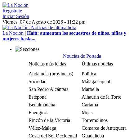
Regístrate
Iniciar Sesión
Viernes, 07 de Agosto de 2026 - 11:22 pm
La Noción
|
Haití: aumentan los secuestros de niños, niñas y
mujeres hasta...
Noticias de Portada
Noticias más leídas
Últimas noticias
Andalucía (provincias)
Política
Sociedad
Málaga capital
San Pedro Alcántara
Marbella
Estepona
Alhaurín de la Torre
Benalmádena
Cártama
Fuengirola
Mijas
Rincón de la Victoria
Torremolinos
Vélez-Málaga
Comarca de Antequera
Costa del Sol Occidental
Guadalteba