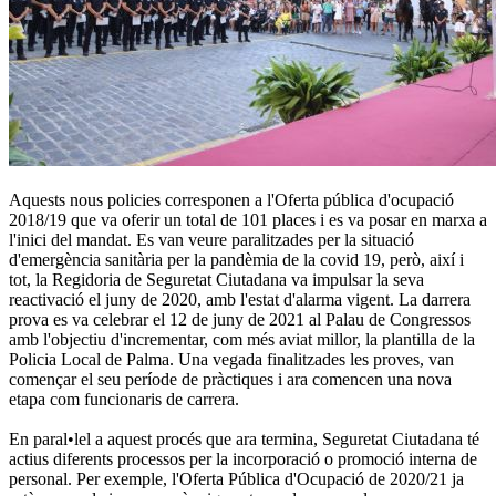
Aquests nous policies corresponen a l'Oferta pública d'ocupació
2018/19 que va oferir un total de 101 places i es va posar en marxa a
l'inici del mandat. Es van veure paralitzades per la situació
d'emergència sanitària per la pandèmia de la covid 19, però, així i
tot, la Regidoria de Seguretat Ciutadana va impulsar la seva
reactivació el juny de 2020, amb l'estat d'alarma vigent. La darrera
prova es va celebrar el 12 de juny de 2021 al Palau de Congressos
amb l'objectiu d'incrementar, com més aviat millor, la plantilla de la
Policia Local de Palma. Una vegada finalitzades les proves, van
començar el seu període de pràctiques i ara comencen una nova
etapa com funcionaris de carrera.
En paral•lel a aquest procés que ara termina, Seguretat Ciutadana té
actius diferents processos per la incorporació o promoció interna de
personal. Per exemple, l'Oferta Pública d'Ocupació de 2020/21 ja