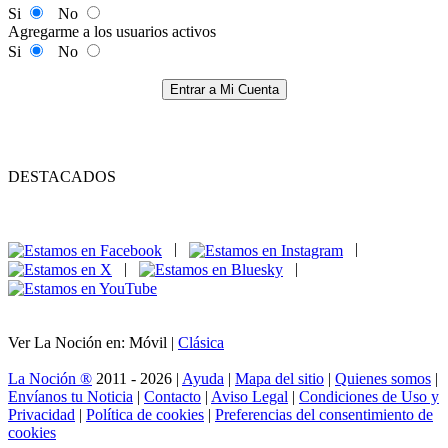
Si
No
Agregarme a los usuarios activos
Si
No
Entrar a Mi Cuenta
DESTACADOS
|
|
|
|
Ver La Noción en: Móvil |
Clásica
La Noción ®
2011 - 2026 |
Ayuda
|
Mapa del sitio
|
Quienes somos
|
Envíanos tu Noticia
|
Contacto
|
Aviso Legal
|
Condiciones de Uso y
Privacidad
|
Política de cookies
|
Preferencias del consentimiento de
cookies