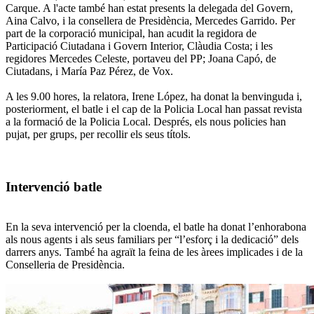
Carque. A l'acte també han estat presents la delegada del Govern,
Aina Calvo, i la consellera de Presidència, Mercedes Garrido. Per
part de la corporació municipal, han acudit la regidora de
Participació Ciutadana i Govern Interior, Clàudia Costa; i les
regidores Mercedes Celeste, portaveu del PP; Joana Capó, de
Ciutadans, i María Paz Pérez, de Vox.
A les 9.00 hores, la relatora, Irene López, ha donat la benvinguda i,
posteriorment, el batle i el cap de la Policia Local han passat revista
a la formació de la Policia Local. Després, els nous policies han
pujat, per grups, per recollir els seus títols.
Intervenció batle
En la seva intervenció per la cloenda, el batle ha donat l’enhorabona
als nous agents i als seus familiars per “l’esforç i la dedicació” dels
darrers anys. També ha agraït la feina de les àrees implicades i de la
Conselleria de Presidència.