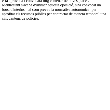
està aprovada i convocarà mig centenar de noves places.
Mentrestant s'acaba d'ultimar aquesta oposició, s'ha convocat un
borsí d'interins –tal com preveu la normativa autonòmica- per
aprofitar els recursos públics per contractar de manera temporal una
cinquantena de policies.