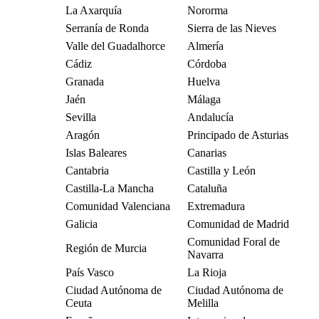
La Axarquía
Nororma
Serranía de Ronda
Sierra de las Nieves
Valle del Guadalhorce
Almería
Cádiz
Córdoba
Granada
Huelva
Jaén
Málaga
Sevilla
Andalucía
Aragón
Principado de Asturias
Islas Baleares
Canarias
Cantabria
Castilla y León
Castilla-La Mancha
Cataluña
Comunidad Valenciana
Extremadura
Galicia
Comunidad de Madrid
Comunidad Foral de
Región de Murcia
Navarra
País Vasco
La Rioja
Ciudad Autónoma de
Ciudad Autónoma de
Ceuta
Melilla