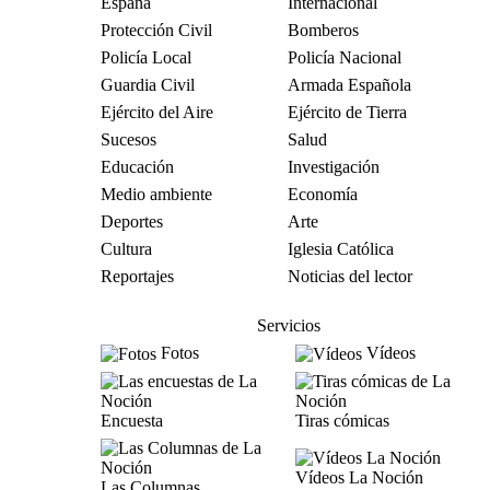
España
Internacional
Protección Civil
Bomberos
Policía Local
Policía Nacional
Guardia Civil
Armada Española
Ejército del Aire
Ejército de Tierra
Sucesos
Salud
Educación
Investigación
Medio ambiente
Economía
Deportes
Arte
Cultura
Iglesia Católica
Reportajes
Noticias del lector
Servicios
Fotos
Vídeos
Encuesta
Tiras cómicas
Vídeos La Noción
Las Columnas