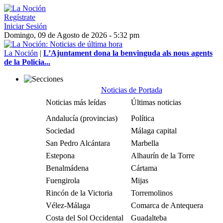
Regístrate
Iniciar Sesión
Domingo, 09 de Agosto de 2026 - 5:32 pm
La Noción
|
L’Ajuntament dona la benvinguda als nous agents
de la Policia...
Noticias de Portada
Noticias más leídas
Últimas noticias
Andalucía (provincias)
Política
Sociedad
Málaga capital
San Pedro Alcántara
Marbella
Estepona
Alhaurín de la Torre
Benalmádena
Cártama
Fuengirola
Mijas
Rincón de la Victoria
Torremolinos
Vélez-Málaga
Comarca de Antequera
Costa del Sol Occidental
Guadalteba