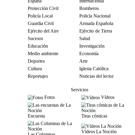
España
Internacional
Protección Civil
Bomberos
Policía Local
Policía Nacional
Guardia Civil
Armada Española
Ejército del Aire
Ejército de Tierra
Sucesos
Salud
Educación
Investigación
Medio ambiente
Economía
Deportes
Arte
Cultura
Iglesia Católica
Reportajes
Noticias del lector
Servicios
Fotos
Vídeos
Encuesta
Tiras cómicas
Vídeos La Noción
Las Columnas