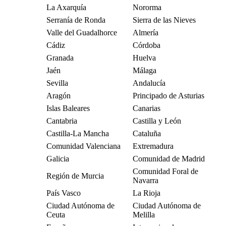
La Axarquía
Nororma
Serranía de Ronda
Sierra de las Nieves
Valle del Guadalhorce
Almería
Cádiz
Córdoba
Granada
Huelva
Jaén
Málaga
Sevilla
Andalucía
Aragón
Principado de Asturias
Islas Baleares
Canarias
Cantabria
Castilla y León
Castilla-La Mancha
Cataluña
Comunidad Valenciana
Extremadura
Galicia
Comunidad de Madrid
Comunidad Foral de
Región de Murcia
Navarra
País Vasco
La Rioja
Ciudad Autónoma de
Ciudad Autónoma de
Ceuta
Melilla