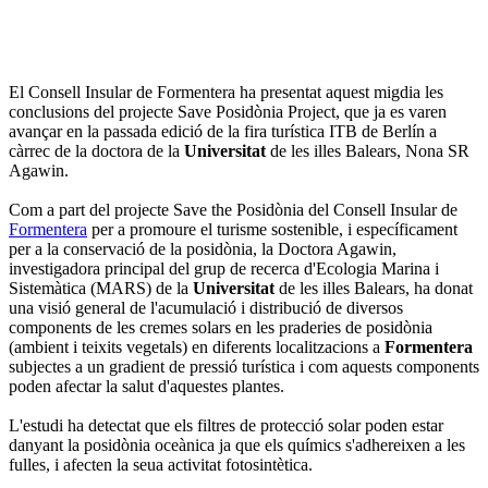
El Consell Insular de Formentera ha presentat aquest migdia les
conclusions del projecte Save Posidònia Project, que ja es varen
avançar en la passada edició de la fira turística ITB de Berlín a
càrrec de la doctora de la
Universitat
de les illes Balears, Nona SR
Agawin.
Com a part del projecte Save the Posidònia del Consell Insular de
Formentera
per a promoure el turisme sostenible, i específicament
per a la conservació de la posidònia, la Doctora Agawin,
investigadora principal del grup de recerca d'Ecologia Marina i
Sistemàtica (MARS) de la
Universitat
de les illes Balears, ha donat
una visió general de l'acumulació i distribució de diversos
components de les cremes solars en les praderies de posidònia
(ambient i teixits vegetals) en diferents localitzacions a
Formentera
subjectes a un gradient de pressió turística i com aquests components
poden afectar la salut d'aquestes plantes.
L'estudi ha detectat que els filtres de protecció solar poden estar
danyant la posidònia oceànica ja que els químics s'adhereixen a les
fulles, i afecten la seua activitat fotosintètica.