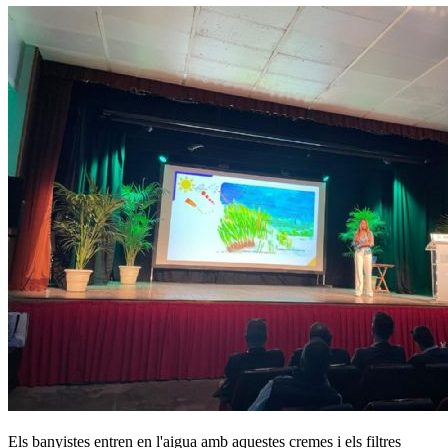
Els banyistes entren en l'aigua amb aquestes cremes i els filtres