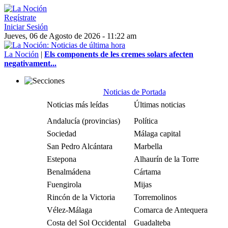
Regístrate
Iniciar Sesión
Jueves, 06 de Agosto de 2026 - 11:22 am
La Noción
|
Els components de les cremes solars afecten
negativament...
Noticias de Portada
Noticias más leídas
Últimas noticias
Andalucía (provincias)
Política
Sociedad
Málaga capital
San Pedro Alcántara
Marbella
Estepona
Alhaurín de la Torre
Benalmádena
Cártama
Fuengirola
Mijas
Rincón de la Victoria
Torremolinos
Vélez-Málaga
Comarca de Antequera
Costa del Sol Occidental
Guadalteba