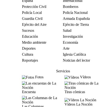
España
Internacional
Protección Civil
Bomberos
Policía Local
Policía Nacional
Guardia Civil
Armada Española
Ejército del Aire
Ejército de Tierra
Sucesos
Salud
Educación
Investigación
Medio ambiente
Economía
Deportes
Arte
Cultura
Iglesia Católica
Reportajes
Noticias del lector
Servicios
Fotos
Vídeos
Encuesta
Tiras cómicas
Vídeos La Noción
Las Columnas