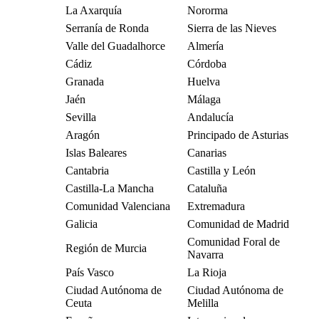
La Axarquía
Nororma
Serranía de Ronda
Sierra de las Nieves
Valle del Guadalhorce
Almería
Cádiz
Córdoba
Granada
Huelva
Jaén
Málaga
Sevilla
Andalucía
Aragón
Principado de Asturias
Islas Baleares
Canarias
Cantabria
Castilla y León
Castilla-La Mancha
Cataluña
Comunidad Valenciana
Extremadura
Galicia
Comunidad de Madrid
Comunidad Foral de
Región de Murcia
Navarra
País Vasco
La Rioja
Ciudad Autónoma de
Ciudad Autónoma de
Ceuta
Melilla