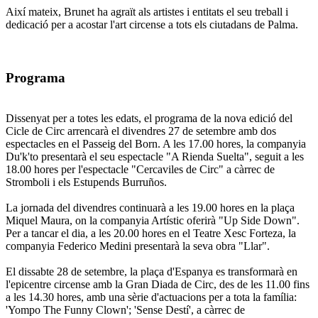
Així mateix, Brunet ha agraït als artistes i entitats el seu treball i
dedicació per a acostar l'art circense a tots els ciutadans de Palma.
Programa
Dissenyat per a totes les edats, el programa de la nova edició del
Cicle de Circ arrencarà el divendres 27 de setembre amb dos
espectacles en el Passeig del Born. A les 17.00 hores, la companyia
Du'k'to presentarà el seu espectacle "A Rienda Suelta", seguit a les
18.00 hores per l'espectacle "Cercaviles de Circ" a càrrec de
Stromboli i els Estupends Burruños.
La jornada del divendres continuarà a les 19.00 hores en la plaça
Miquel Maura, on la companyia Artístic oferirà "Up Side Down".
Per a tancar el dia, a les 20.00 hores en el Teatre Xesc Forteza, la
companyia Federico Medini presentarà la seva obra "Llar".
El dissabte 28 de setembre, la plaça d'Espanya es transformarà en
l'epicentre circense amb la Gran Diada de Circ, des de les 11.00 fins
a les 14.30 hores, amb una sèrie d'actuacions per a tota la família:
'Yompo The Funny Clown'; 'Sense Destí', a càrrec de