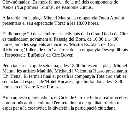
Clownómadas; 'Es moix fa meu', de la mà dels components de
Xeixa i 'La primera Tourné', de Pasdoble Circus.
A la tarda, en la plaça Miquel Maura, la companyia Dudu Arnalot
presentarà el seu espectacle 'Forat' a les 18.00 hores.
El diumenge 29 de setembre, les activitats de la Gran Diada de Circ
es traslladaran novament al Passeig del Born, de 10.30 a 14.00
hores, amb les següents actuacions: 'Mostra Escolar', del Circ
Richmoon; 'Tallers de Circ' a càrrec de la companyia Desequilibrats
i l'espectacle 'Eufònics' de Circ Bover.
Per a tancar el cap de setmana, a les 18.00 hores en la plaça Miquel
Maura, les artistes Mathilde Michaud i Valentina Russo presentaran
'En Trena'. El fermall final el posarà la companyia Totalcirc amb el
seu aclamat espectacle 'Hotel Bucares', que tindrà lloc a les 18.30
hores en el Teatre Xesc Forteza.
Amb aquesta quarta edició, el Cicle de Circ de Palma reafirma el seu
compromís amb la cultura i l'entreteniment de qualitat, oferint un
espai per a la creativitat, la diversió i la participació ciutadana.