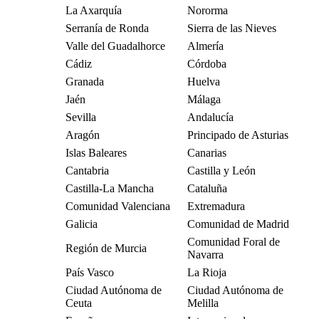
La Axarquía
Nororma
Serranía de Ronda
Sierra de las Nieves
Valle del Guadalhorce
Almería
Cádiz
Córdoba
Granada
Huelva
Jaén
Málaga
Sevilla
Andalucía
Aragón
Principado de Asturias
Islas Baleares
Canarias
Cantabria
Castilla y León
Castilla-La Mancha
Cataluña
Comunidad Valenciana
Extremadura
Galicia
Comunidad de Madrid
Comunidad Foral de
Región de Murcia
Navarra
País Vasco
La Rioja
Ciudad Autónoma de
Ciudad Autónoma de
Ceuta
Melilla