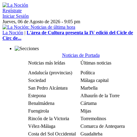
Regístrate
Iniciar Sesión
Jueves, 06 de Agosto de 2026 - 9:05 pm
La Noción
|
L'àrea de Cultura presenta la IV edició del Cicle de
Circ de...
Noticias de Portada
Noticias más leídas
Últimas noticias
Andalucía (provincias)
Política
Sociedad
Málaga capital
San Pedro Alcántara
Marbella
Estepona
Alhaurín de la Torre
Benalmádena
Cártama
Fuengirola
Mijas
Rincón de la Victoria
Torremolinos
Vélez-Málaga
Comarca de Antequera
Costa del Sol Occidental
Guadalteba