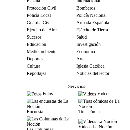
España
Internacional
Protección Civil
Bomberos
Policía Local
Policía Nacional
Guardia Civil
Armada Española
Ejército del Aire
Ejército de Tierra
Sucesos
Salud
Educación
Investigación
Medio ambiente
Economía
Deportes
Arte
Cultura
Iglesia Católica
Reportajes
Noticias del lector
Servicios
Fotos
Vídeos
Encuesta
Tiras cómicas
Vídeos La Noción
Las Columnas