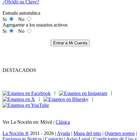
¿Olvidó su Clave?
Entrada automática
Si
No
Agregarme a los usuarios activos
Si
No
Entrar a Mi Cuenta
DESTACADOS
|
|
|
|
Ver La Noción en: Móvil |
Clásica
La Noción ®
2011 - 2026 |
Ayuda
|
Mapa del sitio
|
Quienes somos
|
Envíanos tu Noticia
|
Contacto
|
Aviso Legal
|
Condiciones de Uso y