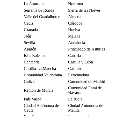
La Axarquía
Nororma
Serranía de Ronda
Sierra de las Nieves
Valle del Guadalhorce
Almería
Cádiz
Córdoba
Granada
Huelva
Jaén
Málaga
Sevilla
Andalucía
Aragón
Principado de Asturias
Islas Baleares
Canarias
Cantabria
Castilla y León
Castilla-La Mancha
Cataluña
Comunidad Valenciana
Extremadura
Galicia
Comunidad de Madrid
Comunidad Foral de
Región de Murcia
Navarra
País Vasco
La Rioja
Ciudad Autónoma de
Ciudad Autónoma de
Ceuta
Melilla