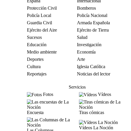
España
Internacional
Protección Civil
Bomberos
Policía Local
Policía Nacional
Guardia Civil
Armada Española
Ejército del Aire
Ejército de Tierra
Sucesos
Salud
Educación
Investigación
Medio ambiente
Economía
Deportes
Arte
Cultura
Iglesia Católica
Reportajes
Noticias del lector
Servicios
Fotos
Vídeos
Encuesta
Tiras cómicas
Vídeos La Noción
Las Columnas