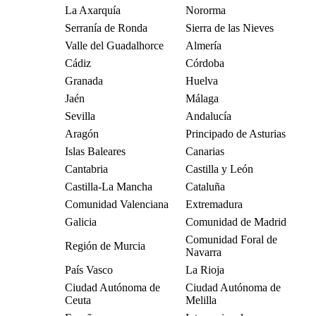
La Axarquía
Nororma
Serranía de Ronda
Sierra de las Nieves
Valle del Guadalhorce
Almería
Cádiz
Córdoba
Granada
Huelva
Jaén
Málaga
Sevilla
Andalucía
Aragón
Principado de Asturias
Islas Baleares
Canarias
Cantabria
Castilla y León
Castilla-La Mancha
Cataluña
Comunidad Valenciana
Extremadura
Galicia
Comunidad de Madrid
Comunidad Foral de
Región de Murcia
Navarra
País Vasco
La Rioja
Ciudad Autónoma de
Ciudad Autónoma de
Ceuta
Melilla