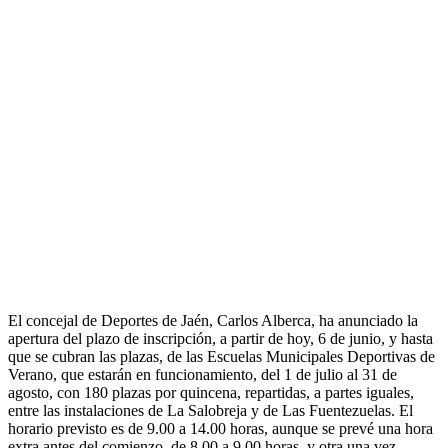
El concejal de Deportes de Jaén, Carlos Alberca, ha anunciado la
apertura del plazo de inscripción, a partir de hoy, 6 de junio, y hasta
que se cubran las plazas, de las Escuelas Municipales Deportivas de
Verano, que estarán en funcionamiento, del 1 de julio al 31 de
agosto, con 180 plazas por quincena, repartidas, a partes iguales,
entre las instalaciones de La Salobreja y de Las Fuentezuelas. El
horario previsto es de 9.00 a 14.00 horas, aunque se prevé una hora
extra antes del comienzo, de 8.00 a 9.00 horas, y otra una vez