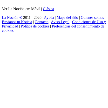
Ver La Noción en: Móvil |
Clásica
La Noción ®
2011 - 2026 |
Ayuda
|
Mapa del sitio
|
Quienes somos
|
Envíanos tu Noticia
|
Contacto
|
Aviso Legal
|
Condiciones de Uso y
Privacidad
|
Política de cookies
|
Preferencias del consentimiento de
cookies