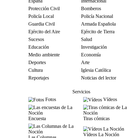
España
Internacional
Protección Civil
Bomberos
Policía Local
Policía Nacional
Guardia Civil
Armada Española
Ejército del Aire
Ejército de Tierra
Sucesos
Salud
Educación
Investigación
Medio ambiente
Economía
Deportes
Arte
Cultura
Iglesia Católica
Reportajes
Noticias del lector
Servicios
Fotos
Vídeos
Encuesta
Tiras cómicas
Vídeos La Noción
Las Columnas