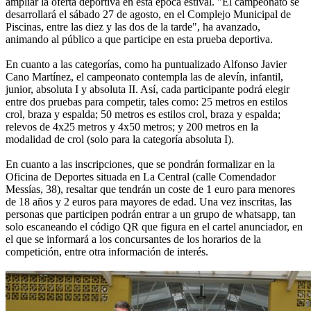
ampliar la oferta deportiva en esta época estival. "El campeonato se
desarrollará el sábado 27 de agosto, en el Complejo Municipal de
Piscinas, entre las diez y las dos de la tarde", ha avanzado,
animando al público a que participe en esta prueba deportiva.
En cuanto a las categorías, como ha puntualizado Alfonso Javier
Cano Martínez, el campeonato contempla las de alevín, infantil,
junior, absoluta I y absoluta II. Así, cada participante podrá elegir
entre dos pruebas para competir, tales como: 25 metros en estilos
crol, braza y espalda; 50 metros es estilos crol, braza y espalda;
relevos de 4x25 metros y 4x50 metros; y 200 metros en la
modalidad de crol (solo para la categoría absoluta I).
En cuanto a las inscripciones, que se pondrán formalizar en la
Oficina de Deportes situada en La Central (calle Comendador
Messías, 38), resaltar que tendrán un coste de 1 euro para menores
de 18 años y 2 euros para mayores de edad. Una vez inscritas, las
personas que participen podrán entrar a un grupo de whatsapp, tan
solo escaneando el código QR que figura en el cartel anunciador, en
el que se informará a los concursantes de los horarios de la
competición, entre otra información de interés.