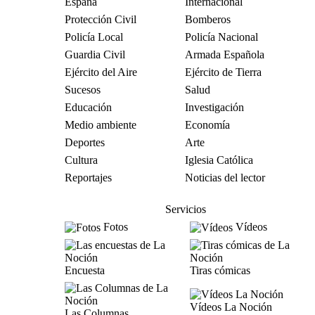
España
Internacional
Protección Civil
Bomberos
Policía Local
Policía Nacional
Guardia Civil
Armada Española
Ejército del Aire
Ejército de Tierra
Sucesos
Salud
Educación
Investigación
Medio ambiente
Economía
Deportes
Arte
Cultura
Iglesia Católica
Reportajes
Noticias del lector
Servicios
Fotos
Vídeos
Encuesta
Tiras cómicas
Vídeos La Noción
Las Columnas