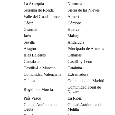
La Axarquía
Nororma
Serranía de Ronda
Sierra de las Nieves
Valle del Guadalhorce
Almería
Cádiz
Córdoba
Granada
Huelva
Jaén
Málaga
Sevilla
Andalucía
Aragón
Principado de Asturias
Islas Baleares
Canarias
Cantabria
Castilla y León
Castilla-La Mancha
Cataluña
Comunidad Valenciana
Extremadura
Galicia
Comunidad de Madrid
Comunidad Foral de
Región de Murcia
Navarra
País Vasco
La Rioja
Ciudad Autónoma de
Ciudad Autónoma de
Ceuta
Melilla