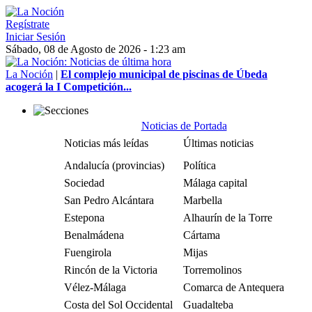
Regístrate
Iniciar Sesión
Sábado, 08 de Agosto de 2026 - 1:23 am
La Noción
|
El complejo municipal de piscinas de Úbeda
acogerá la I Competición...
Noticias de Portada
Noticias más leídas
Últimas noticias
Andalucía (provincias)
Política
Sociedad
Málaga capital
San Pedro Alcántara
Marbella
Estepona
Alhaurín de la Torre
Benalmádena
Cártama
Fuengirola
Mijas
Rincón de la Victoria
Torremolinos
Vélez-Málaga
Comarca de Antequera
Costa del Sol Occidental
Guadalteba