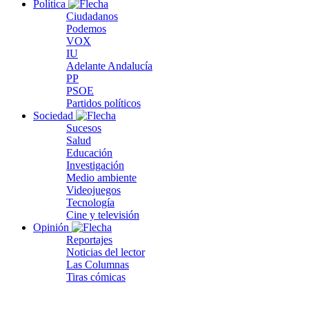
Política
Ciudadanos
Podemos
VOX
IU
Adelante Andalucía
PP
PSOE
Partidos políticos
Sociedad
Sucesos
Salud
Educación
Investigación
Medio ambiente
Videojuegos
Tecnología
Cine y televisión
Opinión
Reportajes
Noticias del lector
Las Columnas
Tiras cómicas