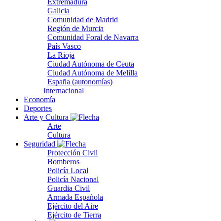
Extremadura
Galicia
Comunidad de Madrid
Región de Murcia
Comunidad Foral de Navarra
País Vasco
La Rioja
Ciudad Autónoma de Ceuta
Ciudad Autónoma de Melilla
España (autonomías)
Internacional
Economía
Deportes
Arte y Cultura
Arte
Cultura
Seguridad
Protección Civil
Bomberos
Policía Local
Policía Nacional
Guardia Civil
Armada Española
Ejército del Aire
Ejército de Tierra