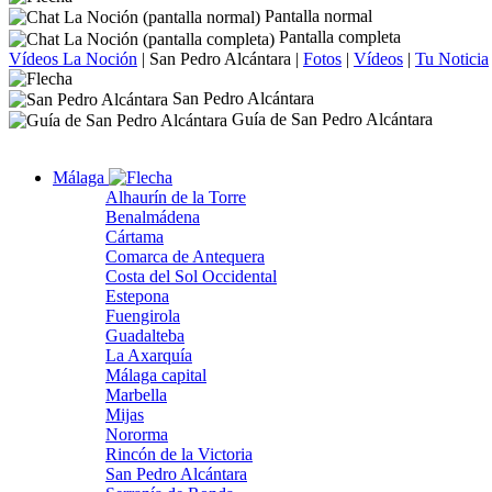
Pantalla normal
Pantalla completa
Vídeos La Noción
|
San Pedro Alcántara
|
Fotos
|
Vídeos
|
Tu Noticia
San Pedro Alcántara
Guía de San Pedro Alcántara
Málaga
Alhaurín de la Torre
Benalmádena
Cártama
Comarca de Antequera
Costa del Sol Occidental
Estepona
Fuengirola
Guadalteba
La Axarquía
Málaga capital
Marbella
Mijas
Nororma
Rincón de la Victoria
San Pedro Alcántara