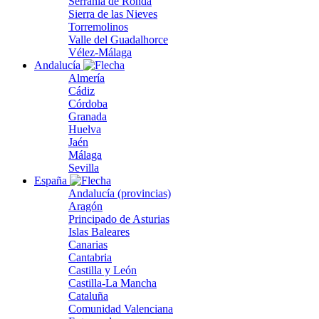
Serranía de Ronda
Sierra de las Nieves
Torremolinos
Valle del Guadalhorce
Vélez-Málaga
Andalucía
Almería
Cádiz
Córdoba
Granada
Huelva
Jaén
Málaga
Sevilla
España
Andalucía (provincias)
Aragón
Principado de Asturias
Islas Baleares
Canarias
Cantabria
Castilla y León
Castilla-La Mancha
Cataluña
Comunidad Valenciana