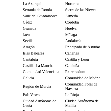
La Axarquía
Nororma
Serranía de Ronda
Sierra de las Nieves
Valle del Guadalhorce
Almería
Cádiz
Córdoba
Granada
Huelva
Jaén
Málaga
Sevilla
Andalucía
Aragón
Principado de Asturias
Islas Baleares
Canarias
Cantabria
Castilla y León
Castilla-La Mancha
Cataluña
Comunidad Valenciana
Extremadura
Galicia
Comunidad de Madrid
Comunidad Foral de
Región de Murcia
Navarra
País Vasco
La Rioja
Ciudad Autónoma de
Ciudad Autónoma de
Ceuta
Melilla