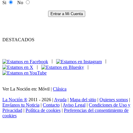
Si
No
Entrar a Mi Cuenta
DESTACADOS
|
|
|
|
Ver La Noción en: Móvil |
Clásica
La Noción ®
2011 - 2026 |
Ayuda
|
Mapa del sitio
|
Quienes somos
|
Envíanos tu Noticia
|
Contacto
|
Aviso Legal
|
Condiciones de Uso y
Privacidad
|
Política de cookies
|
Preferencias del consentimiento de
cookies