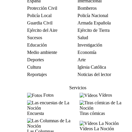
España
Internacional
Protección Civil
Bomberos
Policía Local
Policía Nacional
Guardia Civil
Armada Española
Ejército del Aire
Ejército de Tierra
Sucesos
Salud
Educación
Investigación
Medio ambiente
Economía
Deportes
Arte
Cultura
Iglesia Católica
Reportajes
Noticias del lector
Servicios
Fotos
Vídeos
Encuesta
Tiras cómicas
Vídeos La Noción
Las Columnas