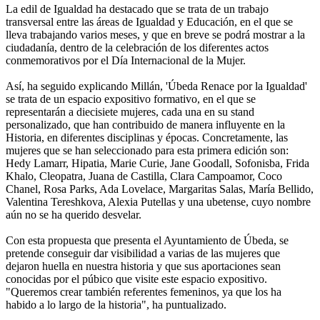
La edil de Igualdad ha destacado que se trata de un trabajo
transversal entre las áreas de Igualdad y Educación, en el que se
lleva trabajando varios meses, y que en breve se podrá mostrar a la
ciudadanía, dentro de la celebración de los diferentes actos
conmemorativos por el Día Internacional de la Mujer.
Así, ha seguido explicando Millán, 'Úbeda Renace por la Igualdad'
se trata de un espacio expositivo formativo, en el que se
representarán a diecisiete mujeres, cada una en su stand
personalizado, que han contribuido de manera influyente en la
Historia, en diferentes disciplinas y épocas. Concretamente, las
mujeres que se han seleccionado para esta primera edición son:
Hedy Lamarr, Hipatia, Marie Curie, Jane Goodall, Sofonisba, Frida
Khalo, Cleopatra, Juana de Castilla, Clara Campoamor, Coco
Chanel, Rosa Parks, Ada Lovelace, Margaritas Salas, María Bellido,
Valentina Tereshkova, Alexia Putellas y una ubetense, cuyo nombre
aún no se ha querido desvelar.
Con esta propuesta que presenta el Ayuntamiento de Úbeda, se
pretende conseguir dar visibilidad a varias de las mujeres que
dejaron huella en nuestra historia y que sus aportaciones sean
conocidas por el púbico que visite este espacio expositivo.
"Queremos crear también referentes femeninos, ya que los ha
habido a lo largo de la historia", ha puntualizado.