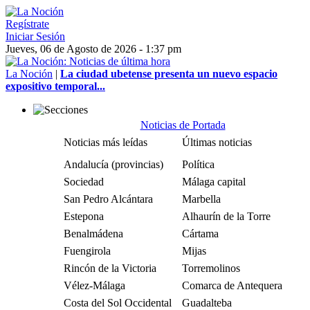
Regístrate
Iniciar Sesión
Jueves, 06 de Agosto de 2026 - 1:37 pm
La Noción
|
La ciudad ubetense presenta un nuevo espacio
expositivo temporal...
Noticias de Portada
Noticias más leídas
Últimas noticias
Andalucía (provincias)
Política
Sociedad
Málaga capital
San Pedro Alcántara
Marbella
Estepona
Alhaurín de la Torre
Benalmádena
Cártama
Fuengirola
Mijas
Rincón de la Victoria
Torremolinos
Vélez-Málaga
Comarca de Antequera
Costa del Sol Occidental
Guadalteba