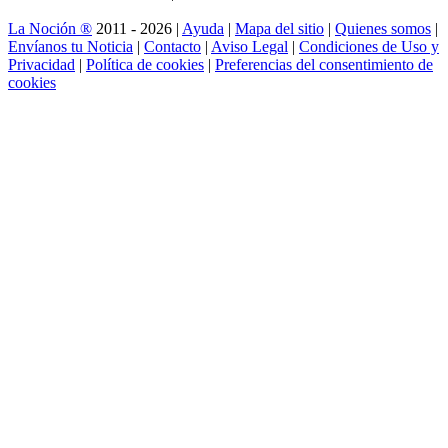
La Noción ®
2011 - 2026 |
Ayuda
|
Mapa del sitio
|
Quienes somos
|
Envíanos tu Noticia
|
Contacto
|
Aviso Legal
|
Condiciones de Uso y
Privacidad
|
Política de cookies
|
Preferencias del consentimiento de
cookies