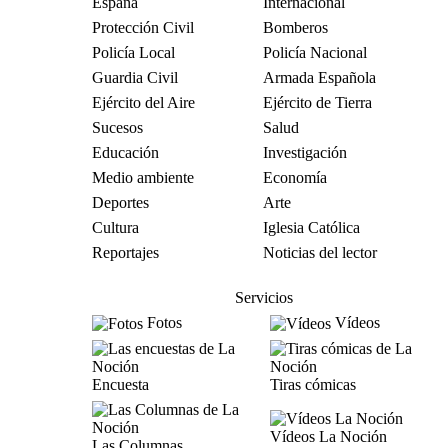
España
Internacional
Protección Civil
Bomberos
Policía Local
Policía Nacional
Guardia Civil
Armada Española
Ejército del Aire
Ejército de Tierra
Sucesos
Salud
Educación
Investigación
Medio ambiente
Economía
Deportes
Arte
Cultura
Iglesia Católica
Reportajes
Noticias del lector
Servicios
Fotos
Vídeos
Encuesta
Tiras cómicas
Vídeos La Noción
Las Columnas