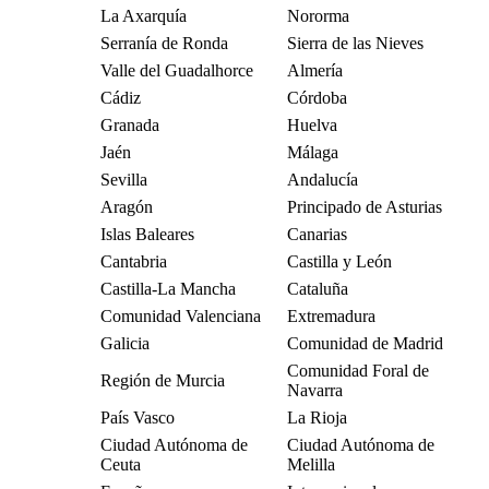
La Axarquía
Nororma
Serranía de Ronda
Sierra de las Nieves
Valle del Guadalhorce
Almería
Cádiz
Córdoba
Granada
Huelva
Jaén
Málaga
Sevilla
Andalucía
Aragón
Principado de Asturias
Islas Baleares
Canarias
Cantabria
Castilla y León
Castilla-La Mancha
Cataluña
Comunidad Valenciana
Extremadura
Galicia
Comunidad de Madrid
Comunidad Foral de
Región de Murcia
Navarra
País Vasco
La Rioja
Ciudad Autónoma de
Ciudad Autónoma de
Ceuta
Melilla