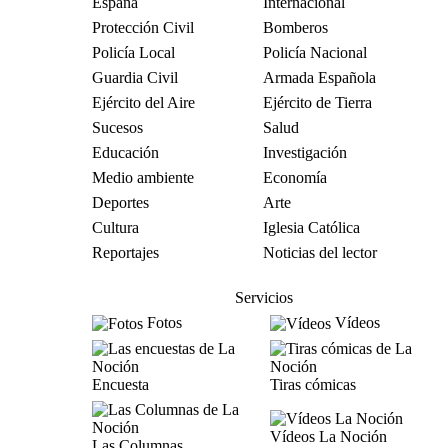
España
Internacional
Protección Civil
Bomberos
Policía Local
Policía Nacional
Guardia Civil
Armada Española
Ejército del Aire
Ejército de Tierra
Sucesos
Salud
Educación
Investigación
Medio ambiente
Economía
Deportes
Arte
Cultura
Iglesia Católica
Reportajes
Noticias del lector
Servicios
Fotos
Vídeos
Encuesta
Tiras cómicas
Vídeos La Noción
Las Columnas