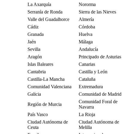
La Axarquía
Nororma
Serranía de Ronda
Sierra de las Nieves
Valle del Guadalhorce
Almería
Cádiz
Córdoba
Granada
Huelva
Jaén
Málaga
Sevilla
Andalucía
Aragón
Principado de Asturias
Islas Baleares
Canarias
Cantabria
Castilla y León
Castilla-La Mancha
Cataluña
Comunidad Valenciana
Extremadura
Galicia
Comunidad de Madrid
Comunidad Foral de
Región de Murcia
Navarra
País Vasco
La Rioja
Ciudad Autónoma de
Ciudad Autónoma de
Ceuta
Melilla