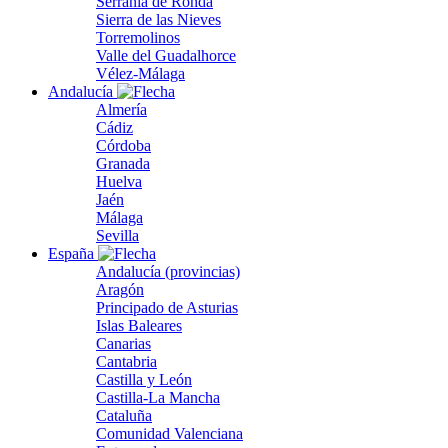
Serranía de Ronda
Sierra de las Nieves
Torremolinos
Valle del Guadalhorce
Vélez-Málaga
Andalucía
Almería
Cádiz
Córdoba
Granada
Huelva
Jaén
Málaga
Sevilla
España
Andalucía (provincias)
Aragón
Principado de Asturias
Islas Baleares
Canarias
Cantabria
Castilla y León
Castilla-La Mancha
Cataluña
Comunidad Valenciana