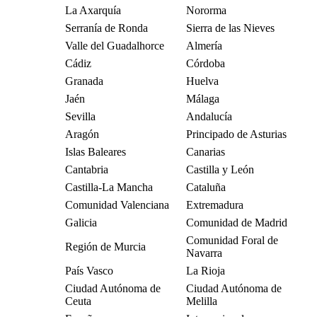
La Axarquía
Nororma
Serranía de Ronda
Sierra de las Nieves
Valle del Guadalhorce
Almería
Cádiz
Córdoba
Granada
Huelva
Jaén
Málaga
Sevilla
Andalucía
Aragón
Principado de Asturias
Islas Baleares
Canarias
Cantabria
Castilla y León
Castilla-La Mancha
Cataluña
Comunidad Valenciana
Extremadura
Galicia
Comunidad de Madrid
Comunidad Foral de
Región de Murcia
Navarra
País Vasco
La Rioja
Ciudad Autónoma de
Ciudad Autónoma de
Ceuta
Melilla