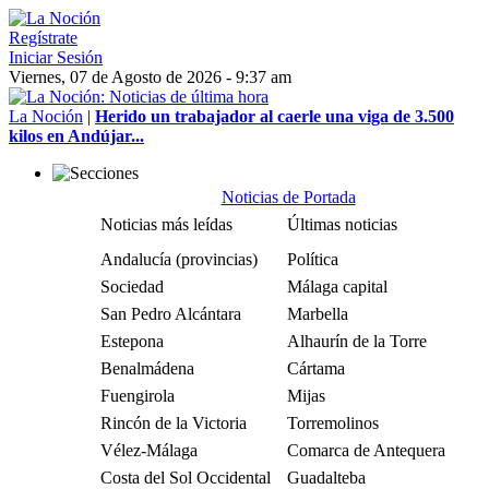
Regístrate
Iniciar Sesión
Viernes, 07 de Agosto de 2026 - 9:37 am
La Noción
|
Herido un trabajador al caerle una viga de 3.500
kilos en Andújar...
Noticias de Portada
Noticias más leídas
Últimas noticias
Andalucía (provincias)
Política
Sociedad
Málaga capital
San Pedro Alcántara
Marbella
Estepona
Alhaurín de la Torre
Benalmádena
Cártama
Fuengirola
Mijas
Rincón de la Victoria
Torremolinos
Vélez-Málaga
Comarca de Antequera
Costa del Sol Occidental
Guadalteba