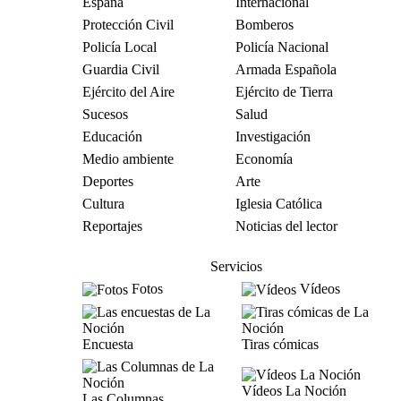
España
Internacional
Protección Civil
Bomberos
Policía Local
Policía Nacional
Guardia Civil
Armada Española
Ejército del Aire
Ejército de Tierra
Sucesos
Salud
Educación
Investigación
Medio ambiente
Economía
Deportes
Arte
Cultura
Iglesia Católica
Reportajes
Noticias del lector
Servicios
Fotos
Vídeos
Encuesta
Tiras cómicas
Vídeos La Noción
Las Columnas