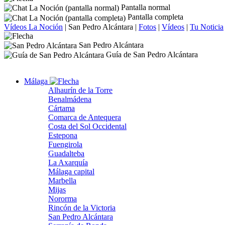
Pantalla normal
Pantalla completa
Vídeos La Noción
|
San Pedro Alcántara
|
Fotos
|
Vídeos
|
Tu Noticia
San Pedro Alcántara
Guía de San Pedro Alcántara
Málaga
Alhaurín de la Torre
Benalmádena
Cártama
Comarca de Antequera
Costa del Sol Occidental
Estepona
Fuengirola
Guadalteba
La Axarquía
Málaga capital
Marbella
Mijas
Nororma
Rincón de la Victoria
San Pedro Alcántara