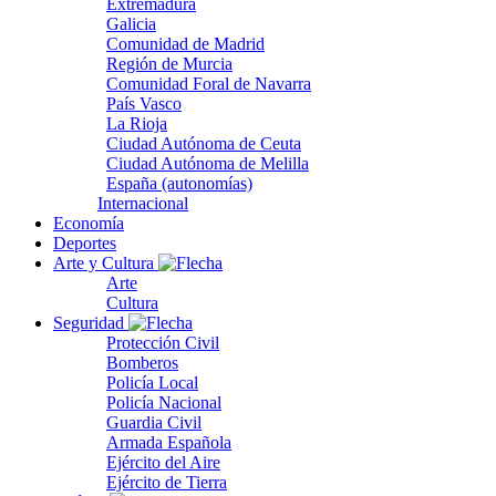
Extremadura
Galicia
Comunidad de Madrid
Región de Murcia
Comunidad Foral de Navarra
País Vasco
La Rioja
Ciudad Autónoma de Ceuta
Ciudad Autónoma de Melilla
España (autonomías)
Internacional
Economía
Deportes
Arte y Cultura
Arte
Cultura
Seguridad
Protección Civil
Bomberos
Policía Local
Policía Nacional
Guardia Civil
Armada Española
Ejército del Aire
Ejército de Tierra