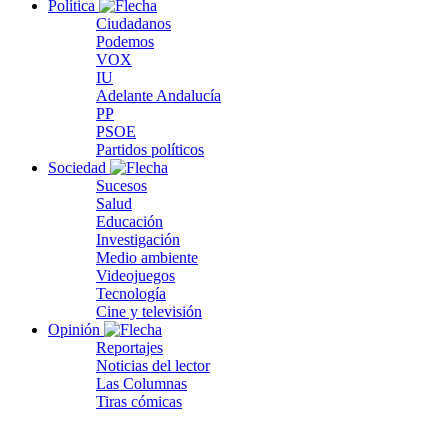
Política
Ciudadanos
Podemos
VOX
IU
Adelante Andalucía
PP
PSOE
Partidos políticos
Sociedad
Sucesos
Salud
Educación
Investigación
Medio ambiente
Videojuegos
Tecnología
Cine y televisión
Opinión
Reportajes
Noticias del lector
Las Columnas
Tiras cómicas