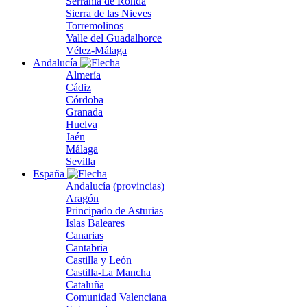
Serranía de Ronda
Sierra de las Nieves
Torremolinos
Valle del Guadalhorce
Vélez-Málaga
Andalucía
Almería
Cádiz
Córdoba
Granada
Huelva
Jaén
Málaga
Sevilla
España
Andalucía (provincias)
Aragón
Principado de Asturias
Islas Baleares
Canarias
Cantabria
Castilla y León
Castilla-La Mancha
Cataluña
Comunidad Valenciana