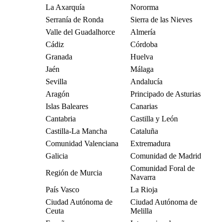
La Axarquía
Nororma
Serranía de Ronda
Sierra de las Nieves
Valle del Guadalhorce
Almería
Cádiz
Córdoba
Granada
Huelva
Jaén
Málaga
Sevilla
Andalucía
Aragón
Principado de Asturias
Islas Baleares
Canarias
Cantabria
Castilla y León
Castilla-La Mancha
Cataluña
Comunidad Valenciana
Extremadura
Galicia
Comunidad de Madrid
Comunidad Foral de
Región de Murcia
Navarra
País Vasco
La Rioja
Ciudad Autónoma de
Ciudad Autónoma de
Ceuta
Melilla