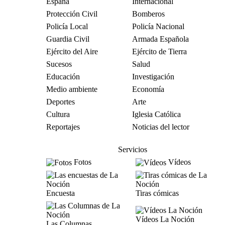
España
Internacional
Protección Civil
Bomberos
Policía Local
Policía Nacional
Guardia Civil
Armada Española
Ejército del Aire
Ejército de Tierra
Sucesos
Salud
Educación
Investigación
Medio ambiente
Economía
Deportes
Arte
Cultura
Iglesia Católica
Reportajes
Noticias del lector
Servicios
Fotos
Vídeos
Encuesta
Tiras cómicas
Vídeos La Noción
Las Columnas