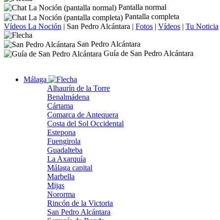
Pantalla normal
Pantalla completa
Vídeos La Noción
|
San Pedro Alcántara
|
Fotos
|
Vídeos
|
Tu Noticia
San Pedro Alcántara
Guía de San Pedro Alcántara
Málaga
Alhaurín de la Torre
Benalmádena
Cártama
Comarca de Antequera
Costa del Sol Occidental
Estepona
Fuengirola
Guadalteba
La Axarquía
Málaga capital
Marbella
Mijas
Nororma
Rincón de la Victoria
San Pedro Alcántara