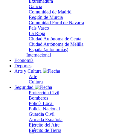
Extremadura
Galicia
Comunidad de Madrid
Región de Murcia
Comunidad Foral de Navarra
País Vasco
La Rioja
Ciudad Autónoma de Ceuta
Ciudad Autónoma de Melilla
España (autonomías)
Internacional
Economía
Deportes
Arte y Cultura
Arte
Cultura
Seguridad
Protección Civil
Bomberos
Policía Local
Policía Nacional
Guardia Civil
Armada Española
Ejército del Aire
Ejército de Tierra