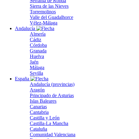
Serranía de Ronda
Sierra de las Nieves
Torremolinos
Valle del Guadalhorce
Vélez-Málaga
Andalucía
Almería
Cádiz
Córdoba
Granada
Huelva
Jaén
Málaga
Sevilla
España
Andalucía (provincias)
Aragón
Principado de Asturias
Islas Baleares
Canarias
Cantabria
Castilla y León
Castilla-La Mancha
Cataluña
Comunidad Valenciana