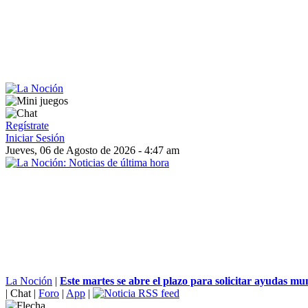
Regístrate
Iniciar Sesión
Jueves, 06 de Agosto de 2026 - 4:47 am
La Noción
|
Este martes se abre el plazo para solicitar ayudas mun
|
Chat
|
Foro
|
App
|