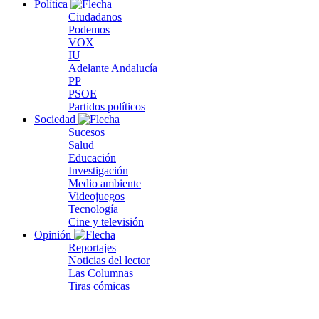
Política
Ciudadanos
Podemos
VOX
IU
Adelante Andalucía
PP
PSOE
Partidos políticos
Sociedad
Sucesos
Salud
Educación
Investigación
Medio ambiente
Videojuegos
Tecnología
Cine y televisión
Opinión
Reportajes
Noticias del lector
Las Columnas
Tiras cómicas