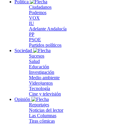
Política
Ciudadanos
Podemos
VOX
IU
Adelante Andalucía
PP
PSOE
Partidos políticos
Sociedad
Sucesos
Salud
Educación
Investigación
Medio ambiente
Videojuegos
Tecnología
Cine y televisión
Opinión
Reportajes
Noticias del lector
Las Columnas
Tiras cómicas