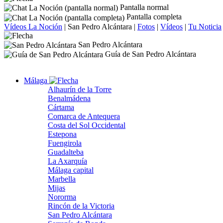
Pantalla normal
Pantalla completa
Vídeos La Noción
|
San Pedro Alcántara
|
Fotos
|
Vídeos
|
Tu Noticia
San Pedro Alcántara
Guía de San Pedro Alcántara
Málaga
Alhaurín de la Torre
Benalmádena
Cártama
Comarca de Antequera
Costa del Sol Occidental
Estepona
Fuengirola
Guadalteba
La Axarquía
Málaga capital
Marbella
Mijas
Nororma
Rincón de la Victoria
San Pedro Alcántara