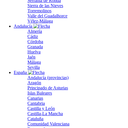
Serranía de Ronda
Sierra de las Nieves
Torremolinos
Valle del Guadalhorce
Vélez-Málaga
Andalucía
Almería
Cádiz
Córdoba
Granada
Huelva
Jaén
Málaga
Sevilla
España
Andalucía (provincias)
Aragón
Principado de Asturias
Islas Baleares
Canarias
Cantabria
Castilla y León
Castilla-La Mancha
Cataluña
Comunidad Valenciana