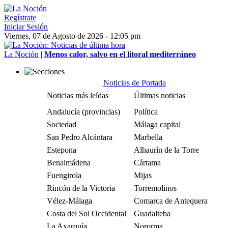
Regístrate
Iniciar Sesión
Viernes, 07 de Agosto de 2026 - 12:05 pm
La Noción
|
Menos calor, salvo en el litoral mediterráneo
Noticias de Portada
Noticias más leídas
Últimas noticias
Andalucía (provincias)
Política
Sociedad
Málaga capital
San Pedro Alcántara
Marbella
Estepona
Alhaurín de la Torre
Benalmádena
Cártama
Fuengirola
Mijas
Rincón de la Victoria
Torremolinos
Vélez-Málaga
Comarca de Antequera
Costa del Sol Occidental
Guadalteba
La Axarquía
Nororma