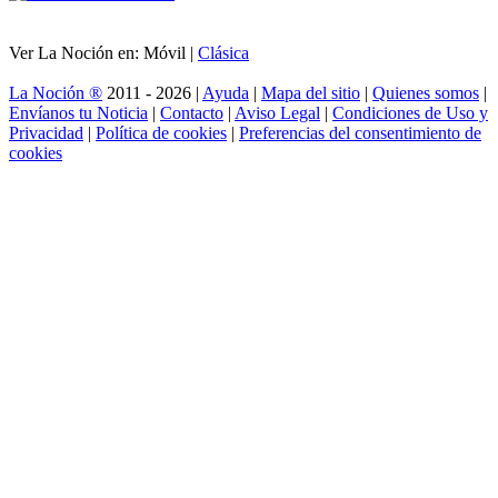
Ver La Noción en: Móvil |
Clásica
La Noción ®
2011 - 2026 |
Ayuda
|
Mapa del sitio
|
Quienes somos
|
Envíanos tu Noticia
|
Contacto
|
Aviso Legal
|
Condiciones de Uso y
Privacidad
|
Política de cookies
|
Preferencias del consentimiento de
cookies