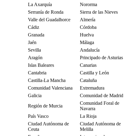
La Axarquía
Nororma
Serranía de Ronda
Sierra de las Nieves
Valle del Guadalhorce
Almería
Cádiz
Córdoba
Granada
Huelva
Jaén
Málaga
Sevilla
Andalucía
Aragón
Principado de Asturias
Islas Baleares
Canarias
Cantabria
Castilla y León
Castilla-La Mancha
Cataluña
Comunidad Valenciana
Extremadura
Galicia
Comunidad de Madrid
Comunidad Foral de
Región de Murcia
Navarra
País Vasco
La Rioja
Ciudad Autónoma de
Ciudad Autónoma de
Ceuta
Melilla