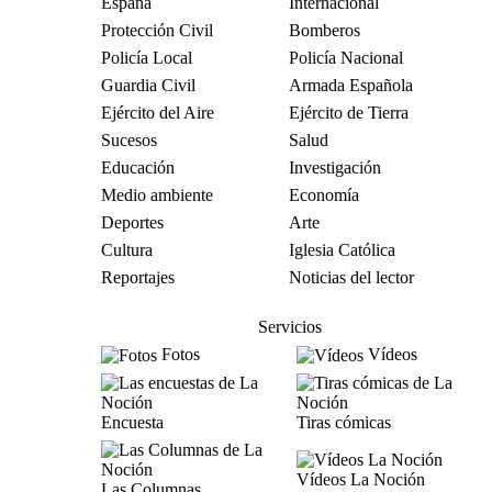
España
Internacional
Protección Civil
Bomberos
Policía Local
Policía Nacional
Guardia Civil
Armada Española
Ejército del Aire
Ejército de Tierra
Sucesos
Salud
Educación
Investigación
Medio ambiente
Economía
Deportes
Arte
Cultura
Iglesia Católica
Reportajes
Noticias del lector
Servicios
Fotos
Vídeos
Encuesta
Tiras cómicas
Vídeos La Noción
Las Columnas