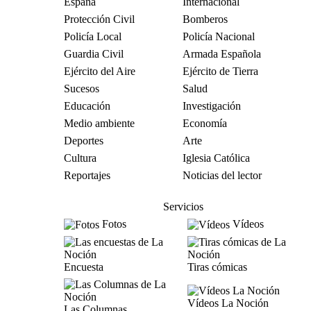
España
Internacional
Protección Civil
Bomberos
Policía Local
Policía Nacional
Guardia Civil
Armada Española
Ejército del Aire
Ejército de Tierra
Sucesos
Salud
Educación
Investigación
Medio ambiente
Economía
Deportes
Arte
Cultura
Iglesia Católica
Reportajes
Noticias del lector
Servicios
Fotos
Vídeos
Encuesta
Tiras cómicas
Vídeos La Noción
Las Columnas