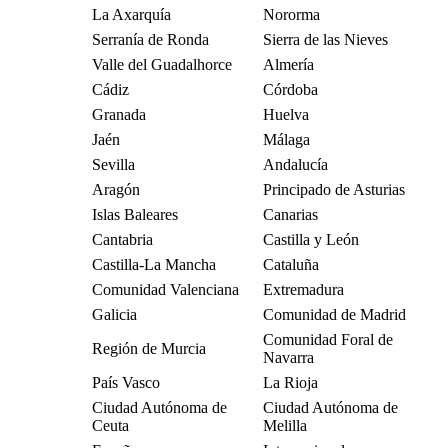
La Axarquía
Nororma
Serranía de Ronda
Sierra de las Nieves
Valle del Guadalhorce
Almería
Cádiz
Córdoba
Granada
Huelva
Jaén
Málaga
Sevilla
Andalucía
Aragón
Principado de Asturias
Islas Baleares
Canarias
Cantabria
Castilla y León
Castilla-La Mancha
Cataluña
Comunidad Valenciana
Extremadura
Galicia
Comunidad de Madrid
Comunidad Foral de
Región de Murcia
Navarra
País Vasco
La Rioja
Ciudad Autónoma de
Ciudad Autónoma de
Ceuta
Melilla