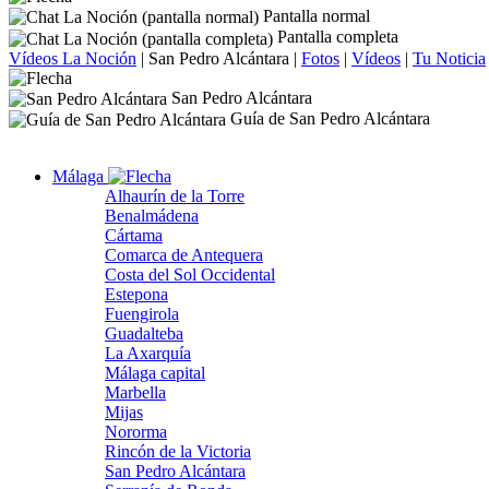
Pantalla normal
Pantalla completa
Vídeos La Noción
|
San Pedro Alcántara
|
Fotos
|
Vídeos
|
Tu Noticia
San Pedro Alcántara
Guía de San Pedro Alcántara
Málaga
Alhaurín de la Torre
Benalmádena
Cártama
Comarca de Antequera
Costa del Sol Occidental
Estepona
Fuengirola
Guadalteba
La Axarquía
Málaga capital
Marbella
Mijas
Nororma
Rincón de la Victoria
San Pedro Alcántara