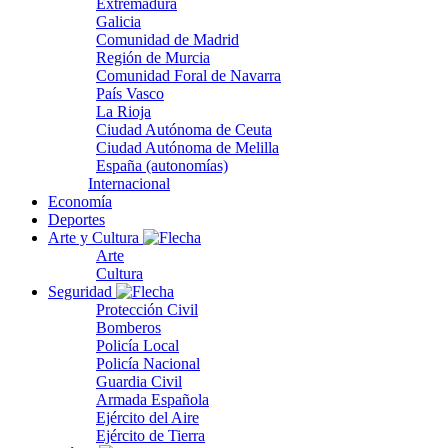
Extremadura
Galicia
Comunidad de Madrid
Región de Murcia
Comunidad Foral de Navarra
País Vasco
La Rioja
Ciudad Autónoma de Ceuta
Ciudad Autónoma de Melilla
España (autonomías)
Internacional
Economía
Deportes
Arte y Cultura
Arte
Cultura
Seguridad
Protección Civil
Bomberos
Policía Local
Policía Nacional
Guardia Civil
Armada Española
Ejército del Aire
Ejército de Tierra