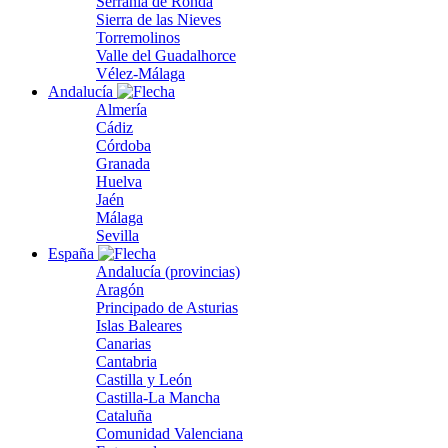
Serranía de Ronda
Sierra de las Nieves
Torremolinos
Valle del Guadalhorce
Vélez-Málaga
Andalucía
Almería
Cádiz
Córdoba
Granada
Huelva
Jaén
Málaga
Sevilla
España
Andalucía (provincias)
Aragón
Principado de Asturias
Islas Baleares
Canarias
Cantabria
Castilla y León
Castilla-La Mancha
Cataluña
Comunidad Valenciana