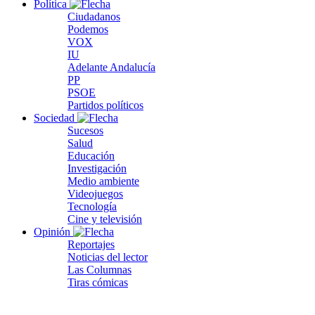
Política
Ciudadanos
Podemos
VOX
IU
Adelante Andalucía
PP
PSOE
Partidos políticos
Sociedad
Sucesos
Salud
Educación
Investigación
Medio ambiente
Videojuegos
Tecnología
Cine y televisión
Opinión
Reportajes
Noticias del lector
Las Columnas
Tiras cómicas