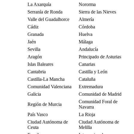
La Axarquía
Nororma
Serranía de Ronda
Sierra de las Nieves
Valle del Guadalhorce
Almería
Cádiz
Córdoba
Granada
Huelva
Jaén
Málaga
Sevilla
Andalucía
Aragón
Principado de Asturias
Islas Baleares
Canarias
Cantabria
Castilla y León
Castilla-La Mancha
Cataluña
Comunidad Valenciana
Extremadura
Galicia
Comunidad de Madrid
Comunidad Foral de
Región de Murcia
Navarra
País Vasco
La Rioja
Ciudad Autónoma de
Ciudad Autónoma de
Ceuta
Melilla