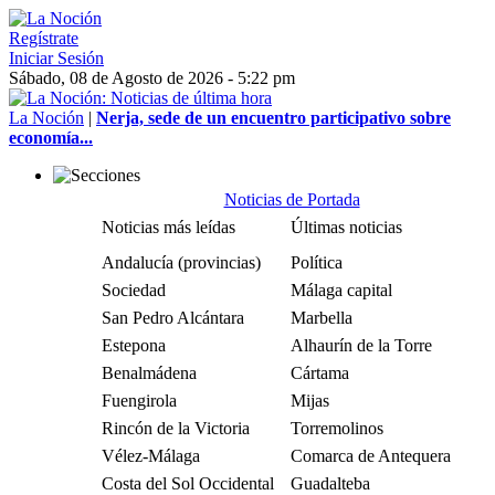
Regístrate
Iniciar Sesión
Sábado, 08 de Agosto de 2026 - 5:22 pm
La Noción
|
Nerja, sede de un encuentro participativo sobre
economía...
Noticias de Portada
Noticias más leídas
Últimas noticias
Andalucía (provincias)
Política
Sociedad
Málaga capital
San Pedro Alcántara
Marbella
Estepona
Alhaurín de la Torre
Benalmádena
Cártama
Fuengirola
Mijas
Rincón de la Victoria
Torremolinos
Vélez-Málaga
Comarca de Antequera
Costa del Sol Occidental
Guadalteba