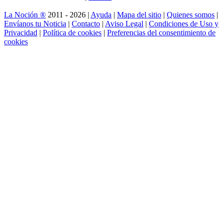
La Noción ®
2011 - 2026 |
Ayuda
|
Mapa del sitio
|
Quienes somos
|
Envíanos tu Noticia
|
Contacto
|
Aviso Legal
|
Condiciones de Uso y
Privacidad
|
Política de cookies
|
Preferencias del consentimiento de
cookies