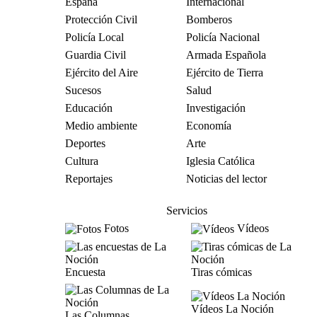
España
Internacional
Protección Civil
Bomberos
Policía Local
Policía Nacional
Guardia Civil
Armada Española
Ejército del Aire
Ejército de Tierra
Sucesos
Salud
Educación
Investigación
Medio ambiente
Economía
Deportes
Arte
Cultura
Iglesia Católica
Reportajes
Noticias del lector
Servicios
Fotos
Vídeos
Encuesta
Tiras cómicas
Vídeos La Noción
Las Columnas