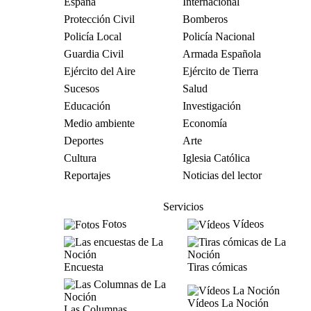
España
Internacional
Protección Civil
Bomberos
Policía Local
Policía Nacional
Guardia Civil
Armada Española
Ejército del Aire
Ejército de Tierra
Sucesos
Salud
Educación
Investigación
Medio ambiente
Economía
Deportes
Arte
Cultura
Iglesia Católica
Reportajes
Noticias del lector
Servicios
Fotos
Vídeos
Encuesta
Tiras cómicas
Vídeos La Noción
Las Columnas