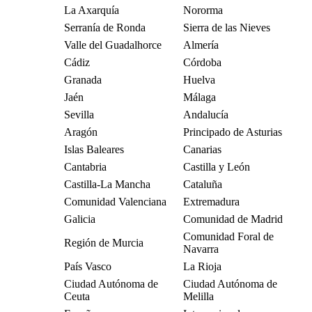
La Axarquía
Nororma
Serranía de Ronda
Sierra de las Nieves
Valle del Guadalhorce
Almería
Cádiz
Córdoba
Granada
Huelva
Jaén
Málaga
Sevilla
Andalucía
Aragón
Principado de Asturias
Islas Baleares
Canarias
Cantabria
Castilla y León
Castilla-La Mancha
Cataluña
Comunidad Valenciana
Extremadura
Galicia
Comunidad de Madrid
Comunidad Foral de
Región de Murcia
Navarra
País Vasco
La Rioja
Ciudad Autónoma de
Ciudad Autónoma de
Ceuta
Melilla