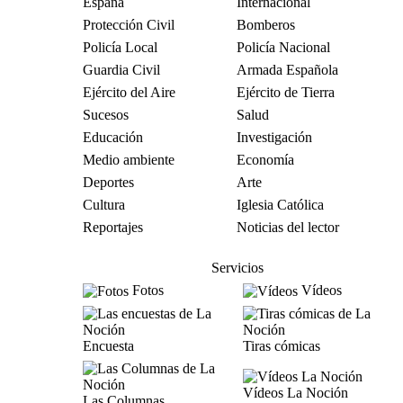
España
Internacional
Protección Civil
Bomberos
Policía Local
Policía Nacional
Guardia Civil
Armada Española
Ejército del Aire
Ejército de Tierra
Sucesos
Salud
Educación
Investigación
Medio ambiente
Economía
Deportes
Arte
Cultura
Iglesia Católica
Reportajes
Noticias del lector
Servicios
Fotos
Vídeos
Encuesta
Tiras cómicas
Vídeos La Noción
Las Columnas