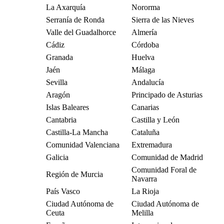
La Axarquía
Nororma
Serranía de Ronda
Sierra de las Nieves
Valle del Guadalhorce
Almería
Cádiz
Córdoba
Granada
Huelva
Jaén
Málaga
Sevilla
Andalucía
Aragón
Principado de Asturias
Islas Baleares
Canarias
Cantabria
Castilla y León
Castilla-La Mancha
Cataluña
Comunidad Valenciana
Extremadura
Galicia
Comunidad de Madrid
Comunidad Foral de
Región de Murcia
Navarra
País Vasco
La Rioja
Ciudad Autónoma de
Ciudad Autónoma de
Ceuta
Melilla