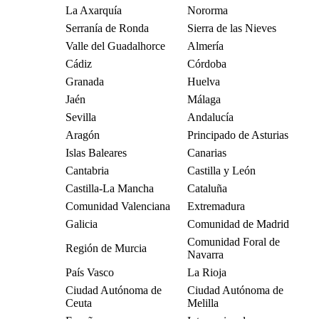
La Axarquía
Nororma
Serranía de Ronda
Sierra de las Nieves
Valle del Guadalhorce
Almería
Cádiz
Córdoba
Granada
Huelva
Jaén
Málaga
Sevilla
Andalucía
Aragón
Principado de Asturias
Islas Baleares
Canarias
Cantabria
Castilla y León
Castilla-La Mancha
Cataluña
Comunidad Valenciana
Extremadura
Galicia
Comunidad de Madrid
Comunidad Foral de
Región de Murcia
Navarra
País Vasco
La Rioja
Ciudad Autónoma de
Ciudad Autónoma de
Ceuta
Melilla