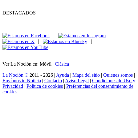
DESTACADOS
|
|
|
|
Ver La Noción en: Móvil |
Clásica
La Noción ®
2011 - 2026 |
Ayuda
|
Mapa del sitio
|
Quienes somos
|
Envíanos tu Noticia
|
Contacto
|
Aviso Legal
|
Condiciones de Uso y
Privacidad
|
Política de cookies
|
Preferencias del consentimiento de
cookies