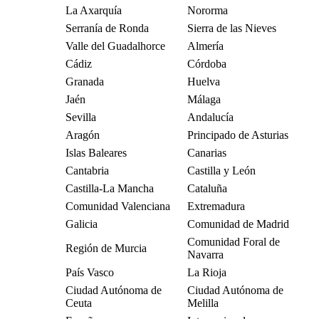
La Axarquía
Nororma
Serranía de Ronda
Sierra de las Nieves
Valle del Guadalhorce
Almería
Cádiz
Córdoba
Granada
Huelva
Jaén
Málaga
Sevilla
Andalucía
Aragón
Principado de Asturias
Islas Baleares
Canarias
Cantabria
Castilla y León
Castilla-La Mancha
Cataluña
Comunidad Valenciana
Extremadura
Galicia
Comunidad de Madrid
Comunidad Foral de
Región de Murcia
Navarra
País Vasco
La Rioja
Ciudad Autónoma de
Ciudad Autónoma de
Ceuta
Melilla