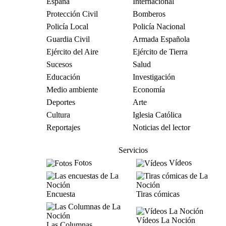
España
Internacional
Protección Civil
Bomberos
Policía Local
Policía Nacional
Guardia Civil
Armada Española
Ejército del Aire
Ejército de Tierra
Sucesos
Salud
Educación
Investigación
Medio ambiente
Economía
Deportes
Arte
Cultura
Iglesia Católica
Reportajes
Noticias del lector
Servicios
Fotos
Vídeos
Encuesta
Tiras cómicas
Vídeos La Noción
Las Columnas