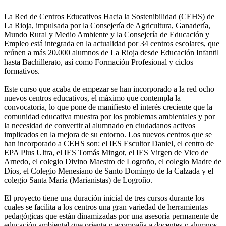
La Red de Centros Educativos Hacia la Sostenibilidad (CEHS) de
La Rioja, impulsada por la Consejería de Agricultura, Ganadería,
Mundo Rural y Medio Ambiente y la Consejería de Educación y
Empleo está integrada en la actualidad por 34 centros escolares, que
reúnen a más 20.000 alumnos de La Rioja desde Educación Infantil
hasta Bachillerato, así como Formación Profesional y ciclos
formativos.
Este curso que acaba de empezar se han incorporado a la red ocho
nuevos centros educativos, el máximo que contempla la
convocatoria, lo que pone de manifiesto el interés creciente que la
comunidad educativa muestra por los problemas ambientales y por
la necesidad de convertir al alumnado en ciudadanos activos
implicados en la mejora de su entorno. Los nuevos centros que se
han incorporado a CEHS son: el IES Escultor Daniel, el centro de
EPA Plus Ultra, el IES Tomás Mingot, el IES Virgen de Vico de
Arnedo, el colegio Divino Maestro de Logroño, el colegio Madre de
Dios, el Colegio Menesiano de Santo Domingo de la Calzada y el
colegio Santa María (Marianistas) de Logroño.
El proyecto tiene una duración inicial de tres cursos durante los
cuales se facilita a los centros una gran variedad de herramientas
pedagógicas que están dinamizadas por una asesoría permanente de
educación ambiental que orienta y acompaña a docentes y alumnos.