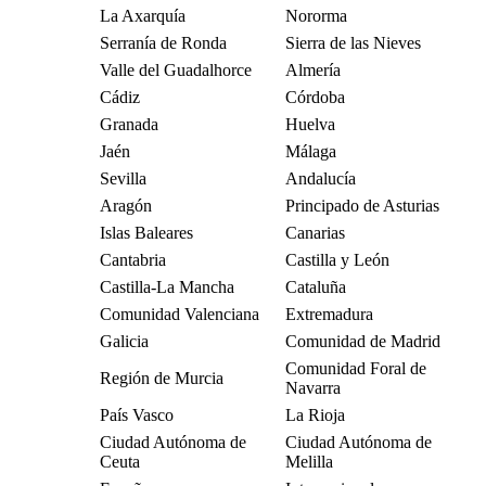
La Axarquía
Nororma
Serranía de Ronda
Sierra de las Nieves
Valle del Guadalhorce
Almería
Cádiz
Córdoba
Granada
Huelva
Jaén
Málaga
Sevilla
Andalucía
Aragón
Principado de Asturias
Islas Baleares
Canarias
Cantabria
Castilla y León
Castilla-La Mancha
Cataluña
Comunidad Valenciana
Extremadura
Galicia
Comunidad de Madrid
Comunidad Foral de
Región de Murcia
Navarra
País Vasco
La Rioja
Ciudad Autónoma de
Ciudad Autónoma de
Ceuta
Melilla