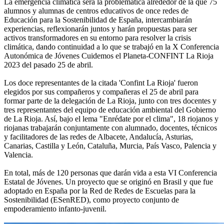
La emergencia climática será la problemática alrededor de la que 75
alumnos y alumnas de centros educativos de once redes de
Educación para la Sostenibilidad de España, intercambiarán
experiencias, reflexionarán juntos y harán propuestas para ser
activos transformadores en su entorno para resolver la crisis
climática, dando continuidad a lo que se trabajó en la X Conferencia
Autonómica de Jóvenes Cuidemos el Planeta-CONFINT La Rioja
2023 del pasado 25 de abril.
Los doce representantes de la citada 'Confint La Rioja' fueron
elegidos por sus compañeros y compañeras el 25 de abril para
formar parte de la delegación de La Rioja, junto con tres docentes y
tres representantes del equipo de educación ambiental del Gobierno
de La Rioja. Así, bajo el lema "Enrédate por el clima", 18 riojanos y
riojanas trabajarán conjuntamente con alumnado, docentes, técnicos
y facilitadores de las redes de Albacete, Andalucía, Asturias,
Canarias, Castilla y León, Cataluña, Murcia, País Vasco, Palencia y
Valencia.
En total, más de 120 personas que darán vida a esta VI Conferencia
Estatal de Jóvenes. Un proyecto que se originó en Brasil y que fue
adoptado en España por la Red de Redes de Escuelas para la
Sostenibilidad (ESenRED), como proyecto conjunto de
empoderamiento infanto-juvenil.