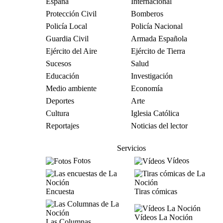
España
Internacional
Protección Civil
Bomberos
Policía Local
Policía Nacional
Guardia Civil
Armada Española
Ejército del Aire
Ejército de Tierra
Sucesos
Salud
Educación
Investigación
Medio ambiente
Economía
Deportes
Arte
Cultura
Iglesia Católica
Reportajes
Noticias del lector
Servicios
Fotos
Vídeos
Encuesta
Tiras cómicas
Vídeos La Noción
Las Columnas