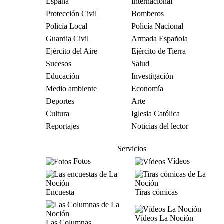
España
Internacional
Protección Civil
Bomberos
Policía Local
Policía Nacional
Guardia Civil
Armada Española
Ejército del Aire
Ejército de Tierra
Sucesos
Salud
Educación
Investigación
Medio ambiente
Economía
Deportes
Arte
Cultura
Iglesia Católica
Reportajes
Noticias del lector
Servicios
Fotos
Vídeos
Encuesta
Tiras cómicas
Vídeos La Noción
Las Columnas