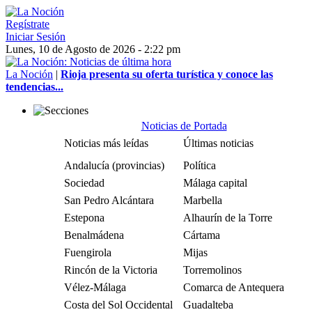
Regístrate
Iniciar Sesión
Lunes, 10 de Agosto de 2026 - 2:22 pm
La Noción
|
Rioja presenta su oferta turística y conoce las
tendencias...
Noticias de Portada
Noticias más leídas
Últimas noticias
Andalucía (provincias)
Política
Sociedad
Málaga capital
San Pedro Alcántara
Marbella
Estepona
Alhaurín de la Torre
Benalmádena
Cártama
Fuengirola
Mijas
Rincón de la Victoria
Torremolinos
Vélez-Málaga
Comarca de Antequera
Costa del Sol Occidental
Guadalteba