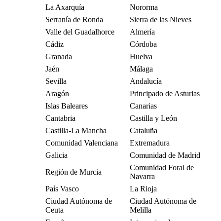
La Axarquía
Nororma
Serranía de Ronda
Sierra de las Nieves
Valle del Guadalhorce
Almería
Cádiz
Córdoba
Granada
Huelva
Jaén
Málaga
Sevilla
Andalucía
Aragón
Principado de Asturias
Islas Baleares
Canarias
Cantabria
Castilla y León
Castilla-La Mancha
Cataluña
Comunidad Valenciana
Extremadura
Galicia
Comunidad de Madrid
Comunidad Foral de
Región de Murcia
Navarra
País Vasco
La Rioja
Ciudad Autónoma de
Ciudad Autónoma de
Ceuta
Melilla