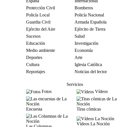
España
Internacional
Protección Civil
Bomberos
Policía Local
Policía Nacional
Guardia Civil
Armada Española
Ejército del Aire
Ejército de Tierra
Sucesos
Salud
Educación
Investigación
Medio ambiente
Economía
Deportes
Arte
Cultura
Iglesia Católica
Reportajes
Noticias del lector
Servicios
Fotos
Vídeos
Encuesta
Tiras cómicas
Vídeos La Noción
Las Columnas