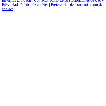
Envíanos tu Noticia
|
Contacto
|
Aviso Legal
|
Condiciones de Uso y
Privacidad
|
Política de cookies
|
Preferencias del consentimiento de
cookies