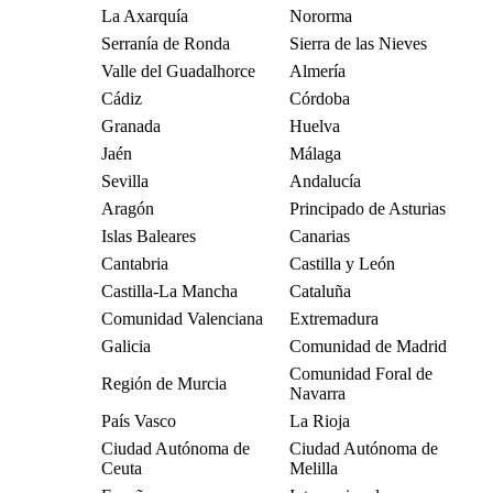
La Axarquía
Nororma
Serranía de Ronda
Sierra de las Nieves
Valle del Guadalhorce
Almería
Cádiz
Córdoba
Granada
Huelva
Jaén
Málaga
Sevilla
Andalucía
Aragón
Principado de Asturias
Islas Baleares
Canarias
Cantabria
Castilla y León
Castilla-La Mancha
Cataluña
Comunidad Valenciana
Extremadura
Galicia
Comunidad de Madrid
Comunidad Foral de
Región de Murcia
Navarra
País Vasco
La Rioja
Ciudad Autónoma de
Ciudad Autónoma de
Ceuta
Melilla