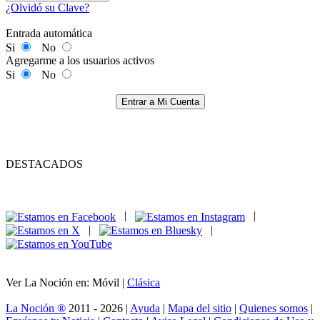
¿Olvidó su Clave?
Entrada automática
Si
No
Agregarme a los usuarios activos
Si
No
Entrar a Mi Cuenta
DESTACADOS
|
|
|
|
Ver La Noción en: Móvil |
Clásica
La Noción ®
2011 - 2026 |
Ayuda
|
Mapa del sitio
|
Quienes somos
|