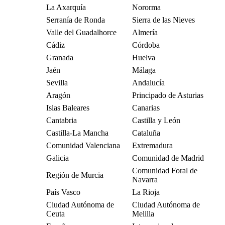
La Axarquía
Nororma
Serranía de Ronda
Sierra de las Nieves
Valle del Guadalhorce
Almería
Cádiz
Córdoba
Granada
Huelva
Jaén
Málaga
Sevilla
Andalucía
Aragón
Principado de Asturias
Islas Baleares
Canarias
Cantabria
Castilla y León
Castilla-La Mancha
Cataluña
Comunidad Valenciana
Extremadura
Galicia
Comunidad de Madrid
Comunidad Foral de
Región de Murcia
Navarra
País Vasco
La Rioja
Ciudad Autónoma de
Ciudad Autónoma de
Ceuta
Melilla