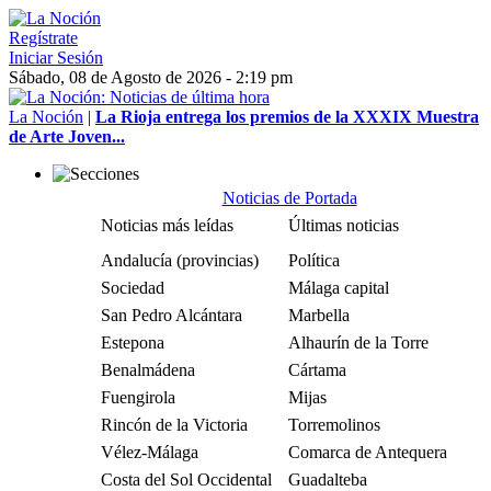
Regístrate
Iniciar Sesión
Sábado, 08 de Agosto de 2026 - 2:19 pm
La Noción
|
La Rioja entrega los premios de la XXXIX Muestra
de Arte Joven...
Noticias de Portada
Noticias más leídas
Últimas noticias
Andalucía (provincias)
Política
Sociedad
Málaga capital
San Pedro Alcántara
Marbella
Estepona
Alhaurín de la Torre
Benalmádena
Cártama
Fuengirola
Mijas
Rincón de la Victoria
Torremolinos
Vélez-Málaga
Comarca de Antequera
Costa del Sol Occidental
Guadalteba