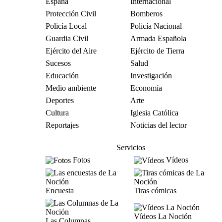
España
Internacional
Protección Civil
Bomberos
Policía Local
Policía Nacional
Guardia Civil
Armada Española
Ejército del Aire
Ejército de Tierra
Sucesos
Salud
Educación
Investigación
Medio ambiente
Economía
Deportes
Arte
Cultura
Iglesia Católica
Reportajes
Noticias del lector
Servicios
Fotos
Vídeos
Encuesta
Tiras cómicas
Vídeos La Noción
Las Columnas