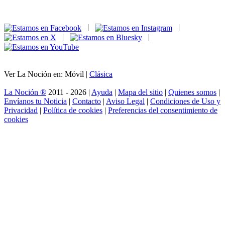
|
|
|
|
Ver La Noción en: Móvil |
Clásica
La Noción ®
2011 - 2026 |
Ayuda
|
Mapa del sitio
|
Quienes somos
|
Envíanos tu Noticia
|
Contacto
|
Aviso Legal
|
Condiciones de Uso y
Privacidad
|
Política de cookies
|
Preferencias del consentimiento de
cookies