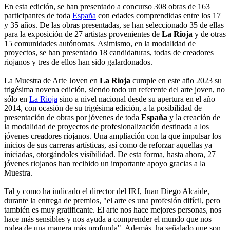
En esta edición, se han presentado a concurso 308 obras de 163
participantes de toda
España
con edades comprendidas entre los 17
y 35 años. De las obras presentadas, se han seleccionado 35 de ellas
para la exposición de 27 artistas provenientes de
La Rioja
y de otras
15 comunidades autónomas. Asimismo, en la modalidad de
proyectos, se han presentado 18 candidaturas, todas de creadores
riojanos y tres de ellos han sido galardonados.
La Muestra de Arte Joven en
La Rioja
cumple en este año 2023 su
trigésima novena edición, siendo todo un referente del arte joven, no
sólo en
La Rioja
sino a nivel nacional desde su apertura en el año
2014, con ocasión de su trigésima edición, a la posibilidad de
presentación de obras por jóvenes de toda
España
y la creación de
la modalidad de proyectos de profesionalización destinada a los
jóvenes creadores riojanos. Una ampliación con la que impulsar los
inicios de sus carreras artísticas, así como de reforzar aquellas ya
iniciadas, otorgándoles visibilidad. De esta forma, hasta ahora, 27
jóvenes riojanos han recibido un importante apoyo gracias a la
Muestra.
Tal y como ha indicado el director del IRJ, Juan Diego Alcaide,
durante la entrega de premios, "el arte es una profesión difícil, pero
también es muy gratificante. El arte nos hace mejores personas, nos
hace más sensibles y nos ayuda a comprender el mundo que nos
rodea de una manera más profunda". Además, ha señalado que son