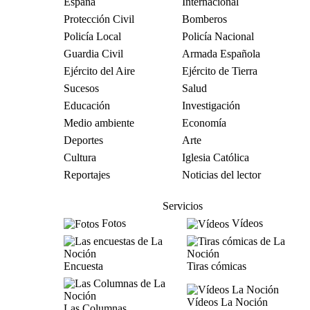
España
Internacional
Protección Civil
Bomberos
Policía Local
Policía Nacional
Guardia Civil
Armada Española
Ejército del Aire
Ejército de Tierra
Sucesos
Salud
Educación
Investigación
Medio ambiente
Economía
Deportes
Arte
Cultura
Iglesia Católica
Reportajes
Noticias del lector
Servicios
Fotos
Vídeos
Encuesta
Tiras cómicas
Vídeos La Noción
Las Columnas