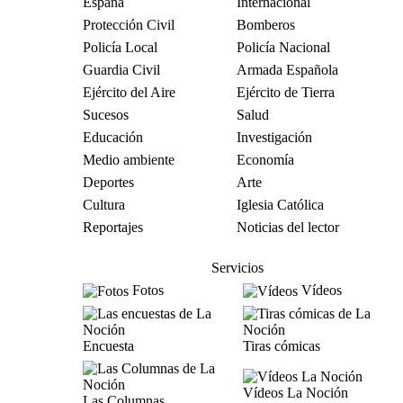
España
Internacional
Protección Civil
Bomberos
Policía Local
Policía Nacional
Guardia Civil
Armada Española
Ejército del Aire
Ejército de Tierra
Sucesos
Salud
Educación
Investigación
Medio ambiente
Economía
Deportes
Arte
Cultura
Iglesia Católica
Reportajes
Noticias del lector
Servicios
Fotos
Vídeos
Encuesta
Tiras cómicas
Vídeos La Noción
Las Columnas