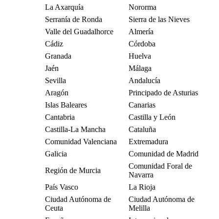
La Axarquía
Nororma
Serranía de Ronda
Sierra de las Nieves
Valle del Guadalhorce
Almería
Cádiz
Córdoba
Granada
Huelva
Jaén
Málaga
Sevilla
Andalucía
Aragón
Principado de Asturias
Islas Baleares
Canarias
Cantabria
Castilla y León
Castilla-La Mancha
Cataluña
Comunidad Valenciana
Extremadura
Galicia
Comunidad de Madrid
Comunidad Foral de
Región de Murcia
Navarra
País Vasco
La Rioja
Ciudad Autónoma de
Ciudad Autónoma de
Ceuta
Melilla