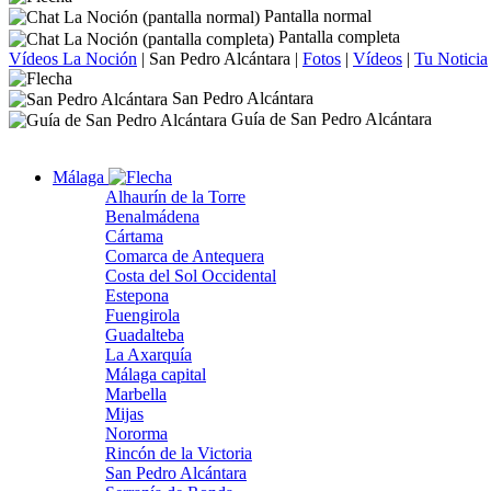
Pantalla normal
Pantalla completa
Vídeos La Noción
|
San Pedro Alcántara
|
Fotos
|
Vídeos
|
Tu Noticia
San Pedro Alcántara
Guía de San Pedro Alcántara
Málaga
Alhaurín de la Torre
Benalmádena
Cártama
Comarca de Antequera
Costa del Sol Occidental
Estepona
Fuengirola
Guadalteba
La Axarquía
Málaga capital
Marbella
Mijas
Nororma
Rincón de la Victoria
San Pedro Alcántara