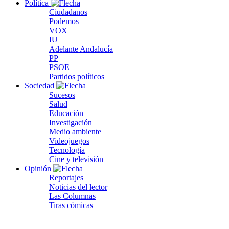
Política
Ciudadanos
Podemos
VOX
IU
Adelante Andalucía
PP
PSOE
Partidos políticos
Sociedad
Sucesos
Salud
Educación
Investigación
Medio ambiente
Videojuegos
Tecnología
Cine y televisión
Opinión
Reportajes
Noticias del lector
Las Columnas
Tiras cómicas