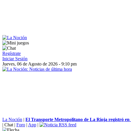
Regístrate
Iniciar Sesión
Jueves, 06 de Agosto de 2026 - 9:10 pm
La Noción
|
El Transporte Metropolitano de La Rioja registró en 
|
Chat
|
Foro
|
App
|