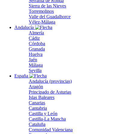
Serranía de Ronda
Sierra de las Nieves
Torremolinos
Valle del Guadalhorce
Vélez-Málaga
Andalucía
Almería
Cádiz
Córdoba
Granada
Huelva
Jaén
Málaga
Sevilla
España
Andalucía (provincias)
Aragón
Principado de Asturias
Islas Baleares
Canarias
Cantabria
Castilla y León
Castilla-La Mancha
Cataluña
Comunidad Valenciana