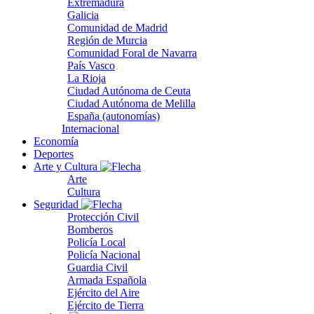
Extremadura
Galicia
Comunidad de Madrid
Región de Murcia
Comunidad Foral de Navarra
País Vasco
La Rioja
Ciudad Autónoma de Ceuta
Ciudad Autónoma de Melilla
España (autonomías)
Internacional
Economía
Deportes
Arte y Cultura
Arte
Cultura
Seguridad
Protección Civil
Bomberos
Policía Local
Policía Nacional
Guardia Civil
Armada Española
Ejército del Aire
Ejército de Tierra