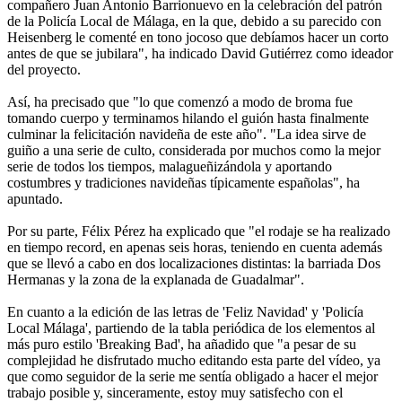
compañero Juan Antonio Barrionuevo en la celebración del patrón
de la Policía Local de Málaga, en la que, debido a su parecido con
Heisenberg le comenté en tono jocoso que debíamos hacer un corto
antes de que se jubilara", ha indicado David Gutiérrez como ideador
del proyecto.
Así, ha precisado que "lo que comenzó a modo de broma fue
tomando cuerpo y terminamos hilando el guión hasta finalmente
culminar la felicitación navideña de este año". "La idea sirve de
guiño a una serie de culto, considerada por muchos como la mejor
serie de todos los tiempos, malagueñizándola y aportando
costumbres y tradiciones navideñas típicamente españolas", ha
apuntado.
Por su parte, Félix Pérez ha explicado que "el rodaje se ha realizado
en tiempo record, en apenas seis horas, teniendo en cuenta además
que se llevó a cabo en dos localizaciones distintas: la barriada Dos
Hermanas y la zona de la explanada de Guadalmar".
En cuanto a la edición de las letras de 'Feliz Navidad' y 'Policía
Local Málaga', partiendo de la tabla periódica de los elementos al
más puro estilo 'Breaking Bad', ha añadido que "a pesar de su
complejidad he disfrutado mucho editando esta parte del vídeo, ya
que como seguidor de la serie me sentía obligado a hacer el mejor
trabajo posible y, sinceramente, estoy muy satisfecho con el