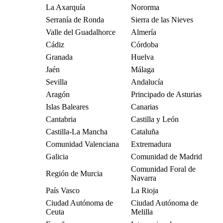
La Axarquía
Nororma
Serranía de Ronda
Sierra de las Nieves
Valle del Guadalhorce
Almería
Cádiz
Córdoba
Granada
Huelva
Jaén
Málaga
Sevilla
Andalucía
Aragón
Principado de Asturias
Islas Baleares
Canarias
Cantabria
Castilla y León
Castilla-La Mancha
Cataluña
Comunidad Valenciana
Extremadura
Galicia
Comunidad de Madrid
Comunidad Foral de
Región de Murcia
Navarra
País Vasco
La Rioja
Ciudad Autónoma de
Ciudad Autónoma de
Ceuta
Melilla