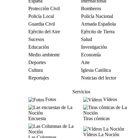
España
Internacional
Protección Civil
Bomberos
Policía Local
Policía Nacional
Guardia Civil
Armada Española
Ejército del Aire
Ejército de Tierra
Sucesos
Salud
Educación
Investigación
Medio ambiente
Economía
Deportes
Arte
Cultura
Iglesia Católica
Reportajes
Noticias del lector
Servicios
Fotos
Vídeos
Encuesta
Tiras cómicas
Vídeos La Noción
Las Columnas