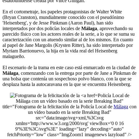
estadounidense creada por Vince Gilligan.
En el cortometraje, los papeles protagonistas de Walter White
(Bryan Cranston), mundialmente conocido con el pseudónimo
'Heisenberg', y de Jesse Pinkman (Aaron Paul), han sido
interpretados por dos policías locales de
Málaga
, aprovechando su
parecido físico con los actores reales de la serie, a lo que se suma su
caracterización con un atuendo similar al de los mismos. En cuanto
al papel de Jane Margolis (Krysten Ritter), ha sido interpretado por
Myriam Barrionuevo, la hija en la vida real del Heisenberg
malagueño.
El escenario de la trama en este caso está enmarcado en la ciudad de
Málaga
, comenzando con la entrega por parte de Jane a Pinkman de
una bolsa que contenía un sospechoso polvo blanco, con la que se
desplaza hasta la autocaravana en la que se encuentra Heisenberg.
Policía Local de
Málaga con un vídeo basado en la serie Breaking Bad"
title="Fotograma de la felicitación de la Policía Local de
Málaga
con
un vídeo basado en la serie Breaking Bad"
src="data:image/svg+xml,%3Csvg
xmlns='http://www.w3.org/2000/svg' viewBox='0 0 16
9'%3E%3C/svg%3E" loading="lazy" decoding="auto"
fetchPriority="low" class="ImgZoom1 imagenews lazyload" />