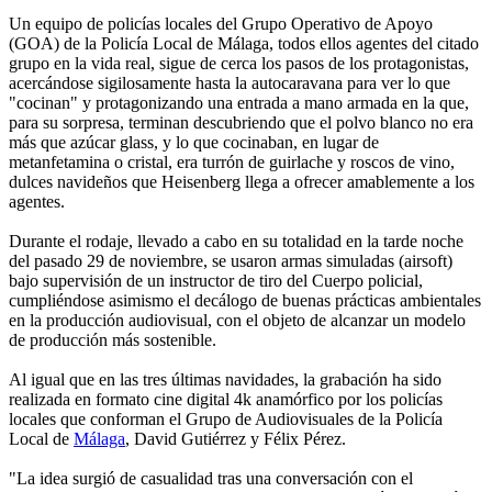
Un equipo de policías locales del Grupo Operativo de Apoyo
(GOA) de la Policía Local de Málaga, todos ellos agentes del citado
grupo en la vida real, sigue de cerca los pasos de los protagonistas,
acercándose sigilosamente hasta la autocaravana para ver lo que
"cocinan" y protagonizando una entrada a mano armada en la que,
para su sorpresa, terminan descubriendo que el polvo blanco no era
más que azúcar glass, y lo que cocinaban, en lugar de
metanfetamina o cristal, era turrón de guirlache y roscos de vino,
dulces navideños que Heisenberg llega a ofrecer amablemente a los
agentes.
Durante el rodaje, llevado a cabo en su totalidad en la tarde noche
del pasado 29 de noviembre, se usaron armas simuladas (airsoft)
bajo supervisión de un instructor de tiro del Cuerpo policial,
cumpliéndose asimismo el decálogo de buenas prácticas ambientales
en la producción audiovisual, con el objeto de alcanzar un modelo
de producción más sostenible.
Al igual que en las tres últimas navidades, la grabación ha sido
realizada en formato cine digital 4k anamórfico por los policías
locales que conforman el Grupo de Audiovisuales de la Policía
Local de
Málaga
, David Gutiérrez y Félix Pérez.
"La idea surgió de casualidad tras una conversación con el