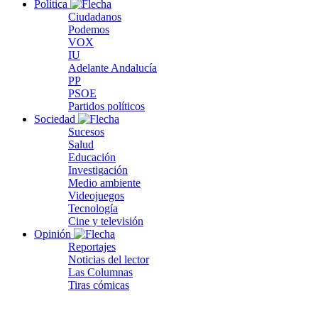
Política
Ciudadanos
Podemos
VOX
IU
Adelante Andalucía
PP
PSOE
Partidos políticos
Sociedad
Sucesos
Salud
Educación
Investigación
Medio ambiente
Videojuegos
Tecnología
Cine y televisión
Opinión
Reportajes
Noticias del lector
Las Columnas
Tiras cómicas