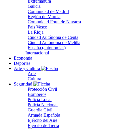
Extremadura
Galicia
Comunidad de Madrid
Región de Murcia
Comunidad Foral de Navarra
País Vasco
La Rioja
Ciudad Autónoma de Ceuta
Ciudad Autónoma de Melilla
España (autonomías)
Internacional
Economía
Deportes
Arte y Cultura
Arte
Cultura
Seguridad
Protección Civil
Bomberos
Policía Local
Policía Nacional
Guardia Civil
Armada Española
Ejército del Aire
Ejército de Tierra