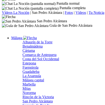
Pantalla normal
Pantalla completa
Vídeos La Noción
|
San Pedro Alcántara
|
Fotos
|
Vídeos
|
Tu Noticia
San Pedro Alcántara
Guía de San Pedro Alcántara
Málaga
Alhaurín de la Torre
Benalmádena
Cártama
Comarca de Antequera
Costa del Sol Occidental
Estepona
Fuengirola
Guadalteba
La Axarquía
Málaga capital
Marbella
Mijas
Nororma
Rincón de la Victoria
San Pedro Alcántara