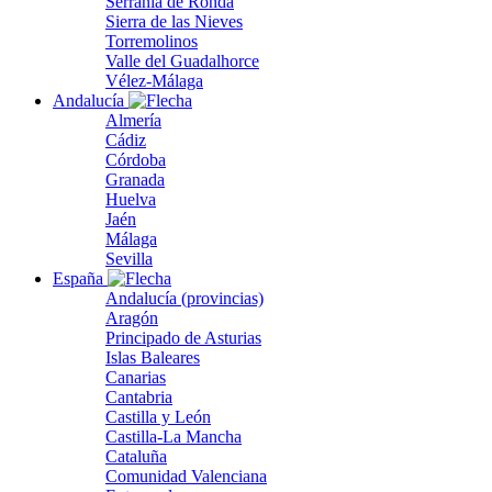
Serranía de Ronda
Sierra de las Nieves
Torremolinos
Valle del Guadalhorce
Vélez-Málaga
Andalucía
Almería
Cádiz
Córdoba
Granada
Huelva
Jaén
Málaga
Sevilla
España
Andalucía (provincias)
Aragón
Principado de Asturias
Islas Baleares
Canarias
Cantabria
Castilla y León
Castilla-La Mancha
Cataluña
Comunidad Valenciana