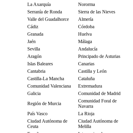
La Axarquía
Nororma
Serranía de Ronda
Sierra de las Nieves
Valle del Guadalhorce
Almería
Cádiz
Córdoba
Granada
Huelva
Jaén
Málaga
Sevilla
Andalucía
Aragón
Principado de Asturias
Islas Baleares
Canarias
Cantabria
Castilla y León
Castilla-La Mancha
Cataluña
Comunidad Valenciana
Extremadura
Galicia
Comunidad de Madrid
Comunidad Foral de
Región de Murcia
Navarra
País Vasco
La Rioja
Ciudad Autónoma de
Ciudad Autónoma de
Ceuta
Melilla