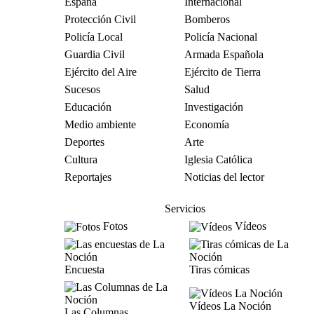
España
Internacional
Protección Civil
Bomberos
Policía Local
Policía Nacional
Guardia Civil
Armada Española
Ejército del Aire
Ejército de Tierra
Sucesos
Salud
Educación
Investigación
Medio ambiente
Economía
Deportes
Arte
Cultura
Iglesia Católica
Reportajes
Noticias del lector
Servicios
Fotos
Vídeos
Encuesta
Tiras cómicas
Vídeos La Noción
Las Columnas