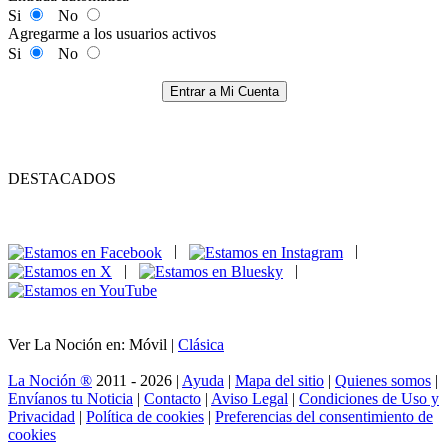
Si
No
Agregarme a los usuarios activos
Si
No
Entrar a Mi Cuenta
DESTACADOS
|
|
|
|
Ver La Noción en: Móvil |
Clásica
La Noción ®
2011 - 2026 |
Ayuda
|
Mapa del sitio
|
Quienes somos
|
Envíanos tu Noticia
|
Contacto
|
Aviso Legal
|
Condiciones de Uso y
Privacidad
|
Política de cookies
|
Preferencias del consentimiento de
cookies