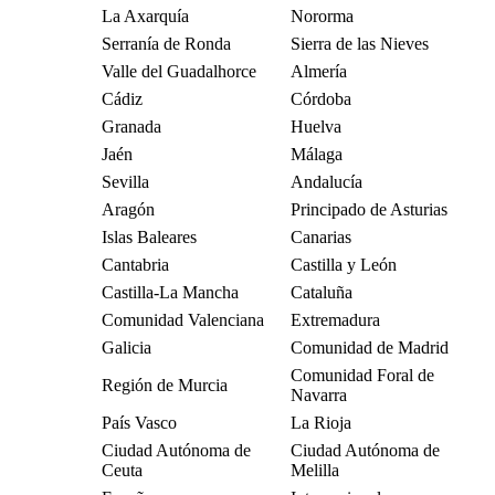
La Axarquía
Nororma
Serranía de Ronda
Sierra de las Nieves
Valle del Guadalhorce
Almería
Cádiz
Córdoba
Granada
Huelva
Jaén
Málaga
Sevilla
Andalucía
Aragón
Principado de Asturias
Islas Baleares
Canarias
Cantabria
Castilla y León
Castilla-La Mancha
Cataluña
Comunidad Valenciana
Extremadura
Galicia
Comunidad de Madrid
Comunidad Foral de
Región de Murcia
Navarra
País Vasco
La Rioja
Ciudad Autónoma de
Ciudad Autónoma de
Ceuta
Melilla