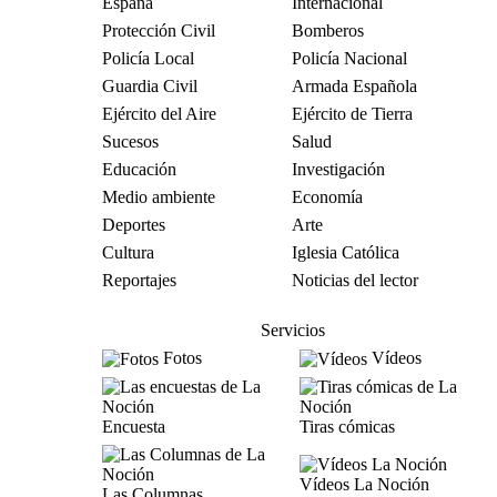
España
Internacional
Protección Civil
Bomberos
Policía Local
Policía Nacional
Guardia Civil
Armada Española
Ejército del Aire
Ejército de Tierra
Sucesos
Salud
Educación
Investigación
Medio ambiente
Economía
Deportes
Arte
Cultura
Iglesia Católica
Reportajes
Noticias del lector
Servicios
Fotos
Vídeos
Encuesta
Tiras cómicas
Vídeos La Noción
Las Columnas