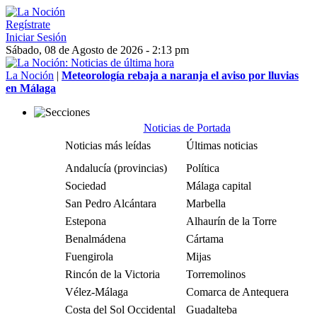
Regístrate
Iniciar Sesión
Sábado, 08 de Agosto de 2026 - 2:13 pm
La Noción
|
Meteorología rebaja a naranja el aviso por lluvias
en Málaga
Noticias de Portada
Noticias más leídas
Últimas noticias
Andalucía (provincias)
Política
Sociedad
Málaga capital
San Pedro Alcántara
Marbella
Estepona
Alhaurín de la Torre
Benalmádena
Cártama
Fuengirola
Mijas
Rincón de la Victoria
Torremolinos
Vélez-Málaga
Comarca de Antequera
Costa del Sol Occidental
Guadalteba