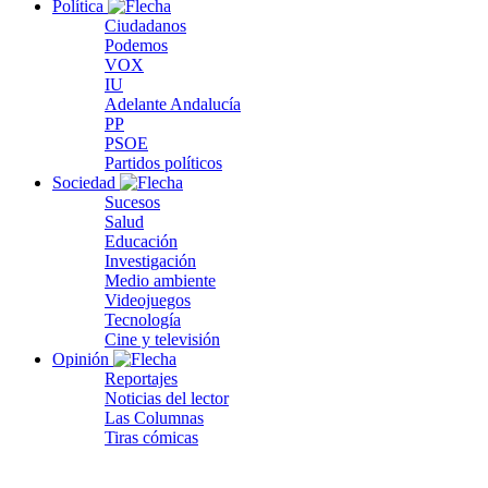
Política
Ciudadanos
Podemos
VOX
IU
Adelante Andalucía
PP
PSOE
Partidos políticos
Sociedad
Sucesos
Salud
Educación
Investigación
Medio ambiente
Videojuegos
Tecnología
Cine y televisión
Opinión
Reportajes
Noticias del lector
Las Columnas
Tiras cómicas