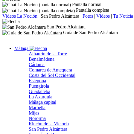
Pantalla normal
Pantalla completa
Vídeos La Noción
|
San Pedro Alcántara
|
Fotos
|
Vídeos
|
Tu Noticia
San Pedro Alcántara
Guía de San Pedro Alcántara
Málaga
Alhaurín de la Torre
Benalmádena
Cártama
Comarca de Antequera
Costa del Sol Occidental
Estepona
Fuengirola
Guadalteba
La Axarquía
Málaga capital
Marbella
Mijas
Nororma
Rincón de la Victoria
San Pedro Alcántara