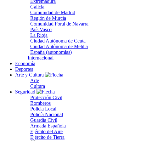
Extremadura
Galicia
Comunidad de Madrid
Región de Murcia
Comunidad Foral de Navarra
País Vasco
La Rioja
Ciudad Autónoma de Ceuta
Ciudad Autónoma de Melilla
España (autonomías)
Internacional
Economía
Deportes
Arte y Cultura
Arte
Cultura
Seguridad
Protección Civil
Bomberos
Policía Local
Policía Nacional
Guardia Civil
Armada Española
Ejército del Aire
Ejército de Tierra