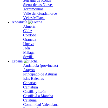
Serranía de Ronda
Sierra de las Nieves
Torremolinos
Valle del Guadalhorce
Vélez-Málaga
Andalucía
Almería
Cádiz
Córdoba
Granada
Huelva
Jaén
Málaga
Sevilla
España
Andalucía (provincias)
Aragón
Principado de Asturias
Islas Baleares
Canarias
Cantabria
Castilla y León
Castilla-La Mancha
Cataluña
Comunidad Valenciana