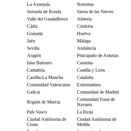
La Axarquía
Nororma
Serranía de Ronda
Sierra de las Nieves
Valle del Guadalhorce
Almería
Cádiz
Córdoba
Granada
Huelva
Jaén
Málaga
Sevilla
Andalucía
Aragón
Principado de Asturias
Islas Baleares
Canarias
Cantabria
Castilla y León
Castilla-La Mancha
Cataluña
Comunidad Valenciana
Extremadura
Galicia
Comunidad de Madrid
Comunidad Foral de
Región de Murcia
Navarra
País Vasco
La Rioja
Ciudad Autónoma de
Ciudad Autónoma de
Ceuta
Melilla