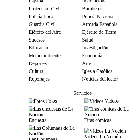
España
Internacional
Protección Civil
Bomberos
Policía Local
Policía Nacional
Guardia Civil
Armada Española
Ejército del Aire
Ejército de Tierra
Sucesos
Salud
Educación
Investigación
Medio ambiente
Economía
Deportes
Arte
Cultura
Iglesia Católica
Reportajes
Noticias del lector
Servicios
Fotos
Vídeos
Encuesta
Tiras cómicas
Vídeos La Noción
Las Columnas