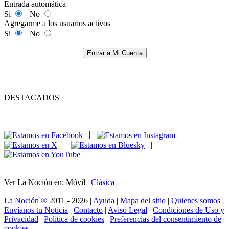
Entrada automática
Si
No
Agregarme a los usuarios activos
Si
No
Entrar a Mi Cuenta
DESTACADOS
|
|
|
|
Ver La Noción en: Móvil |
Clásica
La Noción ®
2011 - 2026 |
Ayuda
|
Mapa del sitio
|
Quienes somos
|
Envíanos tu Noticia
|
Contacto
|
Aviso Legal
|
Condiciones de Uso y
Privacidad
|
Política de cookies
|
Preferencias del consentimiento de
cookies