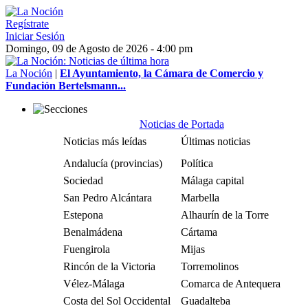
Regístrate
Iniciar Sesión
Domingo, 09 de Agosto de 2026 - 4:00 pm
La Noción
|
El Ayuntamiento, la Cámara de Comercio y
Fundación Bertelsmann...
Noticias de Portada
Noticias más leídas
Últimas noticias
Andalucía (provincias)
Política
Sociedad
Málaga capital
San Pedro Alcántara
Marbella
Estepona
Alhaurín de la Torre
Benalmádena
Cártama
Fuengirola
Mijas
Rincón de la Victoria
Torremolinos
Vélez-Málaga
Comarca de Antequera
Costa del Sol Occidental
Guadalteba