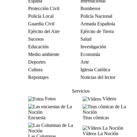
España
Internacional
Protección Civil
Bomberos
Policía Local
Policía Nacional
Guardia Civil
Armada Española
Ejército del Aire
Ejército de Tierra
Sucesos
Salud
Educación
Investigación
Medio ambiente
Economía
Deportes
Arte
Cultura
Iglesia Católica
Reportajes
Noticias del lector
Servicios
Fotos
Vídeos
Encuesta
Tiras cómicas
Vídeos La Noción
Las Columnas