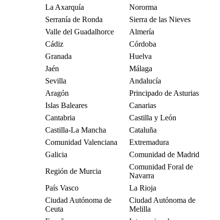
La Axarquía
Nororma
Serranía de Ronda
Sierra de las Nieves
Valle del Guadalhorce
Almería
Cádiz
Córdoba
Granada
Huelva
Jaén
Málaga
Sevilla
Andalucía
Aragón
Principado de Asturias
Islas Baleares
Canarias
Cantabria
Castilla y León
Castilla-La Mancha
Cataluña
Comunidad Valenciana
Extremadura
Galicia
Comunidad de Madrid
Comunidad Foral de
Región de Murcia
Navarra
País Vasco
La Rioja
Ciudad Autónoma de
Ciudad Autónoma de
Ceuta
Melilla