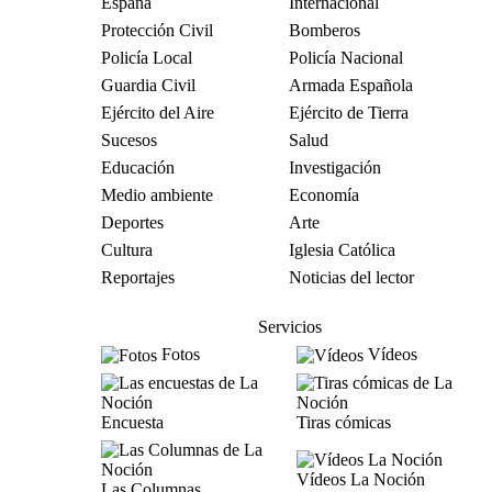
España
Internacional
Protección Civil
Bomberos
Policía Local
Policía Nacional
Guardia Civil
Armada Española
Ejército del Aire
Ejército de Tierra
Sucesos
Salud
Educación
Investigación
Medio ambiente
Economía
Deportes
Arte
Cultura
Iglesia Católica
Reportajes
Noticias del lector
Servicios
Fotos
Vídeos
Encuesta
Tiras cómicas
Vídeos La Noción
Las Columnas