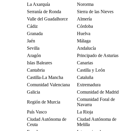
La Axarquía
Nororma
Serranía de Ronda
Sierra de las Nieves
Valle del Guadalhorce
Almería
Cádiz
Córdoba
Granada
Huelva
Jaén
Málaga
Sevilla
Andalucía
Aragón
Principado de Asturias
Islas Baleares
Canarias
Cantabria
Castilla y León
Castilla-La Mancha
Cataluña
Comunidad Valenciana
Extremadura
Galicia
Comunidad de Madrid
Comunidad Foral de
Región de Murcia
Navarra
País Vasco
La Rioja
Ciudad Autónoma de
Ciudad Autónoma de
Ceuta
Melilla