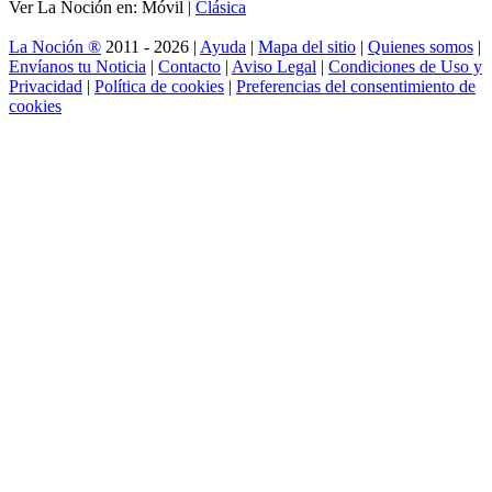
Ver La Noción en: Móvil |
Clásica
La Noción ®
2011 - 2026 |
Ayuda
|
Mapa del sitio
|
Quienes somos
|
Envíanos tu Noticia
|
Contacto
|
Aviso Legal
|
Condiciones de Uso y
Privacidad
|
Política de cookies
|
Preferencias del consentimiento de
cookies