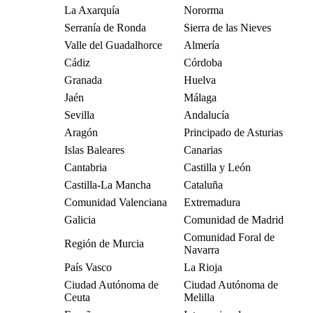
La Axarquía
Nororma
Serranía de Ronda
Sierra de las Nieves
Valle del Guadalhorce
Almería
Cádiz
Córdoba
Granada
Huelva
Jaén
Málaga
Sevilla
Andalucía
Aragón
Principado de Asturias
Islas Baleares
Canarias
Cantabria
Castilla y León
Castilla-La Mancha
Cataluña
Comunidad Valenciana
Extremadura
Galicia
Comunidad de Madrid
Comunidad Foral de
Región de Murcia
Navarra
País Vasco
La Rioja
Ciudad Autónoma de
Ciudad Autónoma de
Ceuta
Melilla