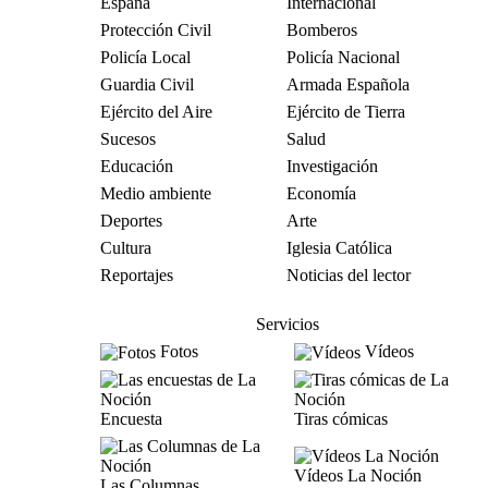
España
Internacional
Protección Civil
Bomberos
Policía Local
Policía Nacional
Guardia Civil
Armada Española
Ejército del Aire
Ejército de Tierra
Sucesos
Salud
Educación
Investigación
Medio ambiente
Economía
Deportes
Arte
Cultura
Iglesia Católica
Reportajes
Noticias del lector
Servicios
Fotos
Vídeos
Encuesta
Tiras cómicas
Vídeos La Noción
Las Columnas