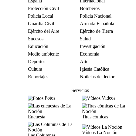
España
Internacional
Protección Civil
Bomberos
Policía Local
Policía Nacional
Guardia Civil
Armada Española
Ejército del Aire
Ejército de Tierra
Sucesos
Salud
Educación
Investigación
Medio ambiente
Economía
Deportes
Arte
Cultura
Iglesia Católica
Reportajes
Noticias del lector
Servicios
Fotos
Vídeos
Encuesta
Tiras cómicas
Vídeos La Noción
Las Columnas