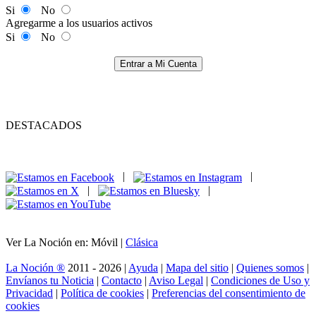
Si
No
Agregarme a los usuarios activos
Si
No
Entrar a Mi Cuenta
DESTACADOS
|
|
|
|
Ver La Noción en: Móvil |
Clásica
La Noción ®
2011 - 2026 |
Ayuda
|
Mapa del sitio
|
Quienes somos
|
Envíanos tu Noticia
|
Contacto
|
Aviso Legal
|
Condiciones de Uso y
Privacidad
|
Política de cookies
|
Preferencias del consentimiento de
cookies