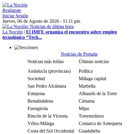
Regístrate
Iniciar Sesión
Jueves, 06 de Agosto de 2026 - 11:11 pm
La Noción
|
El IMFE organiza el encuentro sobre empleo
tecnológico “Tech...
Noticias de Portada
Noticias más leídas
Últimas noticias
Andalucía (provincias)
Política
Sociedad
Málaga capital
San Pedro Alcántara
Marbella
Estepona
Alhaurín de la Torre
Benalmádena
Cártama
Fuengirola
Mijas
Rincón de la Victoria
Torremolinos
Vélez-Málaga
Comarca de Antequera
Costa del Sol Occidental
Guadalteba