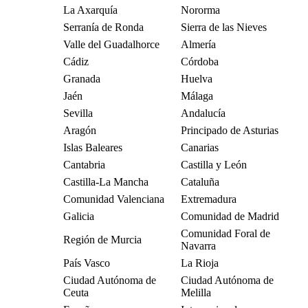
La Axarquía
Nororma
Serranía de Ronda
Sierra de las Nieves
Valle del Guadalhorce
Almería
Cádiz
Córdoba
Granada
Huelva
Jaén
Málaga
Sevilla
Andalucía
Aragón
Principado de Asturias
Islas Baleares
Canarias
Cantabria
Castilla y León
Castilla-La Mancha
Cataluña
Comunidad Valenciana
Extremadura
Galicia
Comunidad de Madrid
Comunidad Foral de
Región de Murcia
Navarra
País Vasco
La Rioja
Ciudad Autónoma de
Ciudad Autónoma de
Ceuta
Melilla