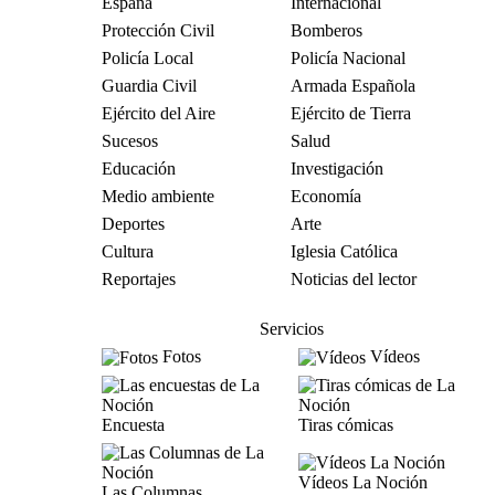
España
Internacional
Protección Civil
Bomberos
Policía Local
Policía Nacional
Guardia Civil
Armada Española
Ejército del Aire
Ejército de Tierra
Sucesos
Salud
Educación
Investigación
Medio ambiente
Economía
Deportes
Arte
Cultura
Iglesia Católica
Reportajes
Noticias del lector
Servicios
Fotos
Vídeos
Encuesta
Tiras cómicas
Vídeos La Noción
Las Columnas