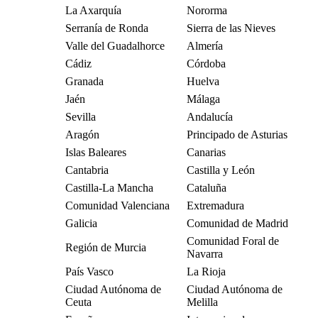
La Axarquía
Nororma
Serranía de Ronda
Sierra de las Nieves
Valle del Guadalhorce
Almería
Cádiz
Córdoba
Granada
Huelva
Jaén
Málaga
Sevilla
Andalucía
Aragón
Principado de Asturias
Islas Baleares
Canarias
Cantabria
Castilla y León
Castilla-La Mancha
Cataluña
Comunidad Valenciana
Extremadura
Galicia
Comunidad de Madrid
Comunidad Foral de
Región de Murcia
Navarra
País Vasco
La Rioja
Ciudad Autónoma de
Ciudad Autónoma de
Ceuta
Melilla