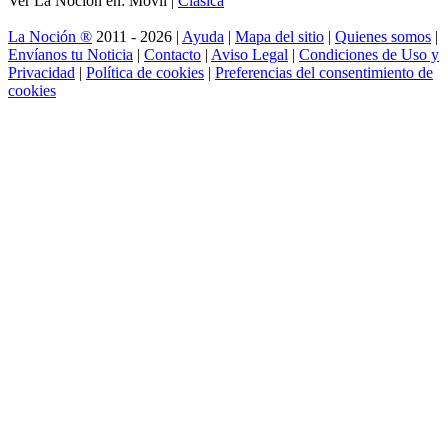
Ver La Noción en: Móvil |
Clásica
La Noción ®
2011 - 2026 |
Ayuda
|
Mapa del sitio
|
Quienes somos
|
Envíanos tu Noticia
|
Contacto
|
Aviso Legal
|
Condiciones de Uso y
Privacidad
|
Política de cookies
|
Preferencias del consentimiento de
cookies