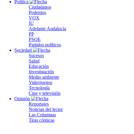
Política
Ciudadanos
Podemos
VOX
IU
Adelante Andalucía
PP
PSOE
Partidos políticos
Sociedad
Sucesos
Salud
Educación
Investigación
Medio ambiente
Videojuegos
Tecnología
Cine y televisión
Opinión
Reportajes
Noticias del lector
Las Columnas
Tiras cómicas