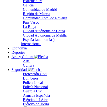
Extremadura
Galicia
Comunidad de Madrid
Región de Murcia
Comunidad Foral de Navarra
País Vasco
La Rioja
Ciudad Autónoma de Ceuta
Ciudad Autónoma de Melilla
España (autonomías)
Internacional
Economía
Deportes
Arte y Cultura
Arte
Cultura
Seguridad
Protección Civil
Bomberos
Policía Local
Policía Nacional
Guardia Civil
Armada Española
Ejército del Aire
Ejército de Tierra