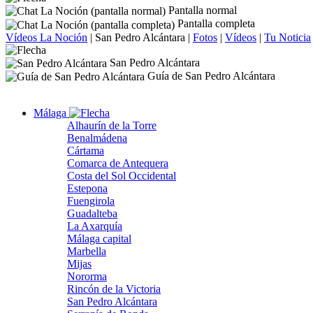
Pantalla normal
Pantalla completa
Vídeos La Noción
|
San Pedro Alcántara
|
Fotos
|
Vídeos
|
Tu Noticia
San Pedro Alcántara
Guía de San Pedro Alcántara
Málaga
Alhaurín de la Torre
Benalmádena
Cártama
Comarca de Antequera
Costa del Sol Occidental
Estepona
Fuengirola
Guadalteba
La Axarquía
Málaga capital
Marbella
Mijas
Nororma
Rincón de la Victoria
San Pedro Alcántara