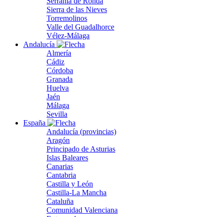
Serranía de Ronda
Sierra de las Nieves
Torremolinos
Valle del Guadalhorce
Vélez-Málaga
Andalucía
Almería
Cádiz
Córdoba
Granada
Huelva
Jaén
Málaga
Sevilla
España
Andalucía (provincias)
Aragón
Principado de Asturias
Islas Baleares
Canarias
Cantabria
Castilla y León
Castilla-La Mancha
Cataluña
Comunidad Valenciana