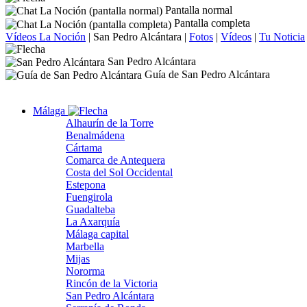
Pantalla normal
Pantalla completa
Vídeos La Noción
|
San Pedro Alcántara
|
Fotos
|
Vídeos
|
Tu Noticia
San Pedro Alcántara
Guía de San Pedro Alcántara
Málaga
Alhaurín de la Torre
Benalmádena
Cártama
Comarca de Antequera
Costa del Sol Occidental
Estepona
Fuengirola
Guadalteba
La Axarquía
Málaga capital
Marbella
Mijas
Nororma
Rincón de la Victoria
San Pedro Alcántara