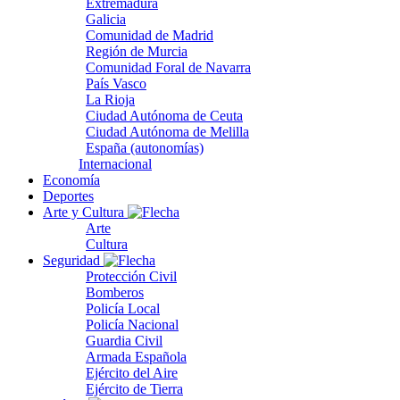
Extremadura
Galicia
Comunidad de Madrid
Región de Murcia
Comunidad Foral de Navarra
País Vasco
La Rioja
Ciudad Autónoma de Ceuta
Ciudad Autónoma de Melilla
España (autonomías)
Internacional
Economía
Deportes
Arte y Cultura
Arte
Cultura
Seguridad
Protección Civil
Bomberos
Policía Local
Policía Nacional
Guardia Civil
Armada Española
Ejército del Aire
Ejército de Tierra