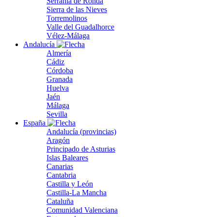
Serranía de Ronda
Sierra de las Nieves
Torremolinos
Valle del Guadalhorce
Vélez-Málaga
Andalucía
Almería
Cádiz
Córdoba
Granada
Huelva
Jaén
Málaga
Sevilla
España
Andalucía (provincias)
Aragón
Principado de Asturias
Islas Baleares
Canarias
Cantabria
Castilla y León
Castilla-La Mancha
Cataluña
Comunidad Valenciana