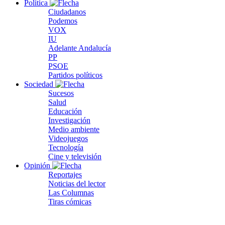
Política
Ciudadanos
Podemos
VOX
IU
Adelante Andalucía
PP
PSOE
Partidos políticos
Sociedad
Sucesos
Salud
Educación
Investigación
Medio ambiente
Videojuegos
Tecnología
Cine y televisión
Opinión
Reportajes
Noticias del lector
Las Columnas
Tiras cómicas