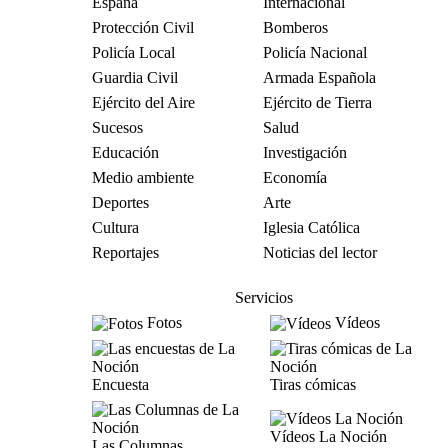
España
Internacional
Protección Civil
Bomberos
Policía Local
Policía Nacional
Guardia Civil
Armada Española
Ejército del Aire
Ejército de Tierra
Sucesos
Salud
Educación
Investigación
Medio ambiente
Economía
Deportes
Arte
Cultura
Iglesia Católica
Reportajes
Noticias del lector
Servicios
Fotos
Vídeos
Encuesta
Tiras cómicas
Vídeos La Noción
Las Columnas