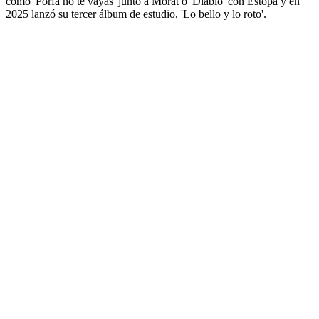
como 'Porfa no te vayas' junto a Morat o 'Diablo' con Estopa y en
2025 lanzó su tercer álbum de estudio, 'Lo bello y lo roto'.