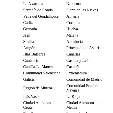
La Axarquía
Nororma
Serranía de Ronda
Sierra de las Nieves
Valle del Guadalhorce
Almería
Cádiz
Córdoba
Granada
Huelva
Jaén
Málaga
Sevilla
Andalucía
Aragón
Principado de Asturias
Islas Baleares
Canarias
Cantabria
Castilla y León
Castilla-La Mancha
Cataluña
Comunidad Valenciana
Extremadura
Galicia
Comunidad de Madrid
Comunidad Foral de
Región de Murcia
Navarra
País Vasco
La Rioja
Ciudad Autónoma de
Ciudad Autónoma de
Ceuta
Melilla