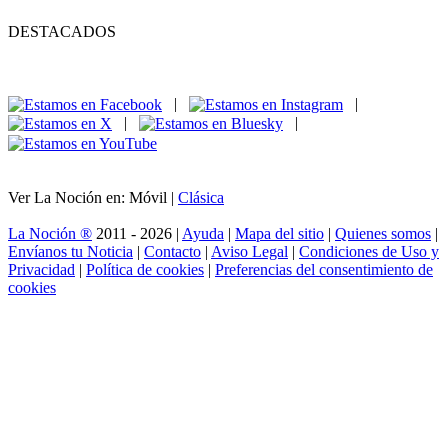
DESTACADOS
|
|
|
|
Ver La Noción en: Móvil |
Clásica
La Noción ®
2011 - 2026 |
Ayuda
|
Mapa del sitio
|
Quienes somos
|
Envíanos tu Noticia
|
Contacto
|
Aviso Legal
|
Condiciones de Uso y
Privacidad
|
Política de cookies
|
Preferencias del consentimiento de
cookies